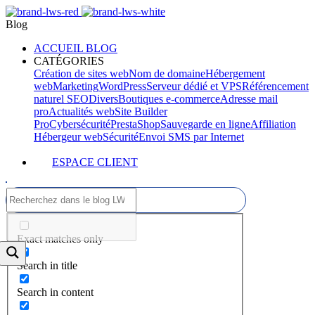
Blog
ACCUEIL BLOG
CATÉGORIES
Création de sites web
Nom de domaine
Hébergement
web
Marketing
WordPress
Serveur dédié et VPS
Référencement
naturel SEO
Divers
Boutiques e-commerce
Adresse mail
pro
Actualités web
Site Builder
Pro
Cybersécurité
PrestaShop
Sauvegarde en ligne
Affiliation
Hébergeur web
Sécurité
Envoi SMS par Internet
ESPACE CLIENT
Exact matches only
Search in title
Search in content