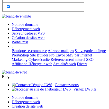
Nom de domaine
Hébergement web
Serveur dédié et VPS
Création de sites web
WordPress
. . .
Boutiques e-commerce
Adresse mail pro
Sauvegarde en ligne
PrestaShop
Site Builder Pro
Envoi SMS par Internet
Marketing
Cybersécurité
Référencement naturel SEO
Affiliation Hébergeur web
Actualités web
Divers
Blog
Contactez-nous
Visitez LWS.fr
Nom de domaine
Hébergement web
Création de site web