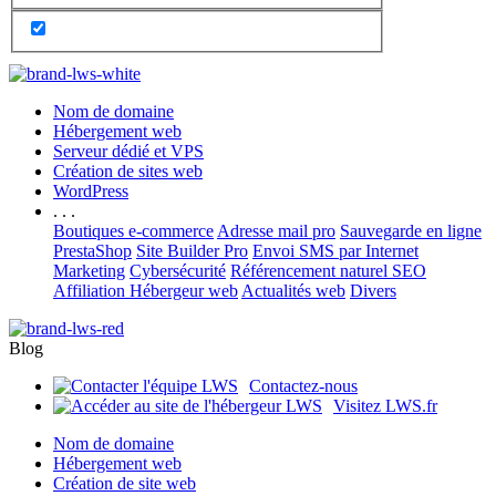
Nom de domaine
Hébergement web
Serveur dédié et VPS
Création de sites web
WordPress
. . .
Boutiques e-commerce
Adresse mail pro
Sauvegarde en ligne
PrestaShop
Site Builder Pro
Envoi SMS par Internet
Marketing
Cybersécurité
Référencement naturel SEO
Affiliation Hébergeur web
Actualités web
Divers
Blog
Contactez-nous
Visitez LWS.fr
Nom de domaine
Hébergement web
Création de site web