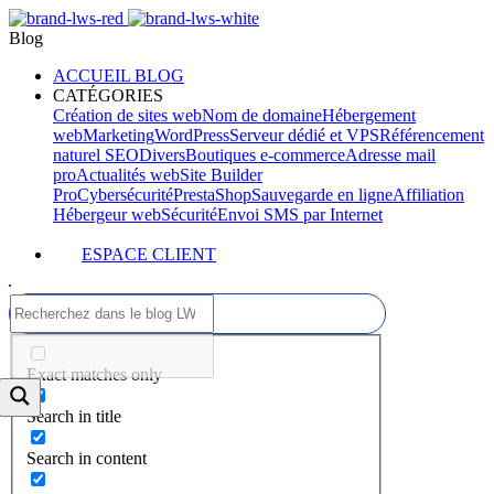
Blog
ACCUEIL BLOG
CATÉGORIES
Création de sites web
Nom de domaine
Hébergement
web
Marketing
WordPress
Serveur dédié et VPS
Référencement
naturel SEO
Divers
Boutiques e-commerce
Adresse mail
pro
Actualités web
Site Builder
Pro
Cybersécurité
PrestaShop
Sauvegarde en ligne
Affiliation
Hébergeur web
Sécurité
Envoi SMS par Internet
ESPACE CLIENT
Exact matches only
Search in title
Search in content