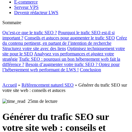
E-commerce
Serveur VPS
Devenir rédacteur LWS
Sommaire
Qu’est-ce que le trafic SEO ?
Pourquoi le trafic SEO est-il si
important ?
Conseils et astuces pour augmenter le trafic SEO
Créez
du contenu pertinent, en partant de l’intention de recherche
Structurez votre site avec des liens
Optimisez techniquement votre
site pour le SEO
Analysez vos performances et ajustez votre
stratégie
Trafic SEO : pourquoi un bon hébergement web fait la
différence ?
Besoin d’augmenter votre trafic SEO ? Optez pour
l’hébergement web performant de LWS !
Conclusion
Accueil
»
Référencement naturel SEO
»
Générer du trafic SEO sur
votre site web : conseils et astuces
25mn de lecture
Générer du trafic SEO sur
votre site web : conseils et