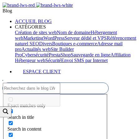
Blog
ACCUEIL BLOG
CATÉGORIES
Création de sites web
Nom de domaine
Hébergement
web
Marketing
WordPress
Serveur dédié et VPS
Référencement
naturel SEO
Divers
Boutiques e-commerce
Adresse mail
pro
Actualités web
Site Builder
Pro
Cybersécurité
PrestaShop
Sauvegarde en ligne
Affiliation
Hébergeur web
Sécurité
Envoi SMS par Internet
ESPACE CLIENT
Exact matches only
Search in title
Search in content