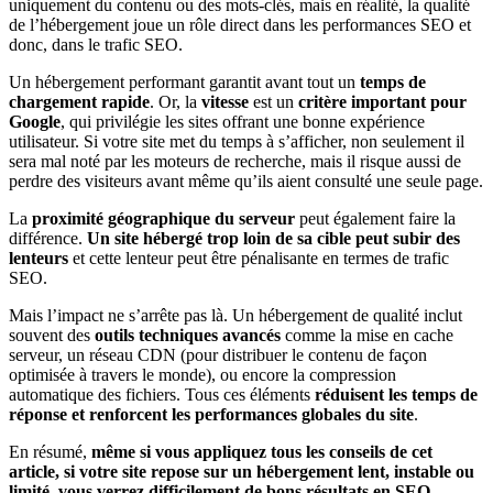
uniquement du contenu ou des mots-clés, mais en réalité, la qualité
de l’hébergement joue un rôle direct dans les performances SEO et
donc, dans le trafic SEO.
Un hébergement performant garantit avant tout un
temps de
chargement rapide
. Or, la
vitesse
est un
critère important pour
Google
, qui privilégie les sites offrant une bonne expérience
utilisateur. Si votre site met du temps à s’afficher, non seulement il
sera mal noté par les moteurs de recherche, mais il risque aussi de
perdre des visiteurs avant même qu’ils aient consulté une seule page.
La
proximité géographique du serveur
peut également faire la
différence.
Un site hébergé trop loin de sa cible peut subir des
lenteurs
et cette lenteur peut être pénalisante en termes de trafic
SEO.
Mais l’impact ne s’arrête pas là. Un hébergement de qualité inclut
souvent des
outils techniques avancés
comme la mise en cache
serveur, un réseau CDN (pour distribuer le contenu de façon
optimisée à travers le monde), ou encore la compression
automatique des fichiers. Tous ces éléments
réduisent les temps de
réponse et renforcent les performances globales du site
.
En résumé,
même si vous appliquez tous les conseils de cet
article, si votre site repose sur un hébergement lent, instable ou
limité, vous verrez difficilement de bons résultats en SEO
.