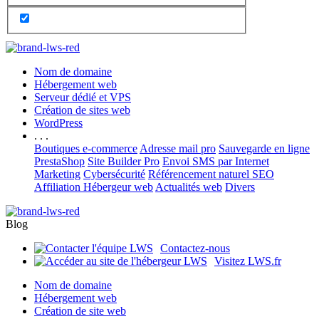
Nom de domaine
Hébergement web
Serveur dédié et VPS
Création de sites web
WordPress
. . .
Boutiques e-commerce
Adresse mail pro
Sauvegarde en ligne
PrestaShop
Site Builder Pro
Envoi SMS par Internet
Marketing
Cybersécurité
Référencement naturel SEO
Affiliation Hébergeur web
Actualités web
Divers
Blog
Contactez-nous
Visitez LWS.fr
Nom de domaine
Hébergement web
Création de site web