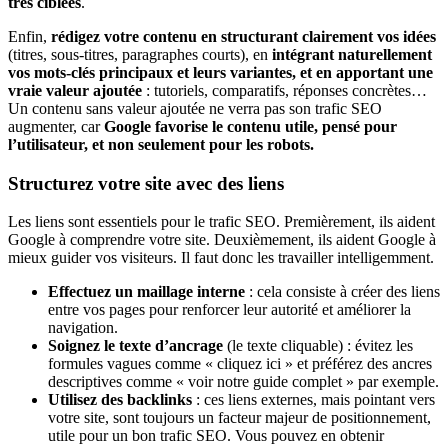
très ciblées
.
Enfin,
rédigez votre contenu en structurant clairement vos idées
(titres, sous-titres, paragraphes courts), en
intégrant naturellement
vos mots-clés principaux et leurs variantes, et en apportant une
vraie valeur ajoutée
: tutoriels, comparatifs, réponses concrètes…
Un contenu sans valeur ajoutée ne verra pas son trafic SEO
augmenter, car
Google favorise le contenu utile, pensé pour
l’utilisateur, et non seulement pour les robots.
Structurez votre site avec des liens
Les liens sont essentiels pour le trafic SEO. Premièrement, ils aident
Google à comprendre votre site. Deuxièmement, ils aident Google à
mieux guider vos visiteurs. Il faut donc les travailler intelligemment.
Effectuez un maillage interne
: cela consiste à créer des liens
entre vos pages pour renforcer leur autorité et améliorer la
navigation.
Soignez le
texte d’ancrage
(le texte cliquable) : évitez les
formules vagues comme « cliquez ici » et préférez des ancres
descriptives comme « voir notre guide complet » par exemple.
Utilisez des
backlinks
: ces liens externes, mais pointant vers
votre site, sont toujours un facteur majeur de positionnement,
utile pour un bon trafic SEO. Vous pouvez en obtenir