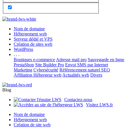
Nom de domaine
Hébergement web
Serveur dédié et VPS
Création de sites web
WordPress
. . .
Boutiques e-commerce
Adresse mail pro
Sauvegarde en ligne
PrestaShop
Site Builder Pro
Envoi SMS par Internet
Marketing
Cybersécurité
Référencement naturel SEO
Affiliation Hébergeur web
Actualités web
Divers
Blog
Contactez-nous
Visitez LWS.fr
Nom de domaine
Hébergement web
Création de site web