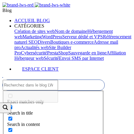
Blog
ACCUEIL BLOG
CATÉGORIES
Création de sites web
Nom de domaine
Hébergement
web
Marketing
WordPress
Serveur dédié et VPS
Référencement
naturel SEO
Divers
Boutiques e-commerce
Adresse mail
pro
Actualités web
Site Builder
Pro
Cybersécurité
PrestaShop
Sauvegarde en ligne
Affiliation
Hébergeur web
Sécurité
Envoi SMS par Internet
ESPACE CLIENT
Exact matches only
Search in title
Search in content