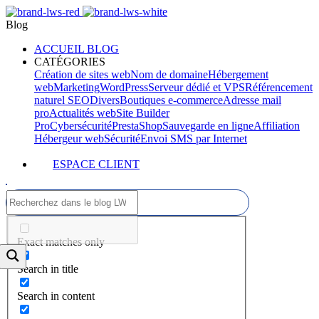
Blog
ACCUEIL BLOG
CATÉGORIES
Création de sites web
Nom de domaine
Hébergement
web
Marketing
WordPress
Serveur dédié et VPS
Référencement
naturel SEO
Divers
Boutiques e-commerce
Adresse mail
pro
Actualités web
Site Builder
Pro
Cybersécurité
PrestaShop
Sauvegarde en ligne
Affiliation
Hébergeur web
Sécurité
Envoi SMS par Internet
ESPACE CLIENT
Exact matches only
Search in title
Search in content