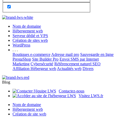
Nom de domaine
Hébergement web
Serveur dédié et VPS
Création de sites web
WordPress
. . .
Boutiques e-commerce
Adresse mail pro
Sauvegarde en ligne
PrestaShop
Site Builder Pro
Envoi SMS par Internet
Marketing
Cybersécurité
Référencement naturel SEO
Affiliation Hébergeur web
Actualités web
Divers
Blog
Contactez-nous
Visitez LWS.fr
Nom de domaine
Hébergement web
Création de site web