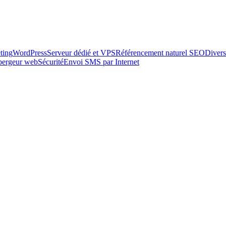
ting
WordPress
Serveur dédié et VPS
Référencement naturel SEO
Divers
ébergeur web
Sécurité
Envoi SMS par Internet