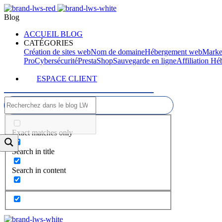
Blog
ACCUEIL BLOG
CATÉGORIES
Création de sites web
Nom de domaine
Hébergement web
Marke
Pro
Cybersécurité
PrestaShop
Sauvegarde en ligne
Affiliation H
ESPACE CLIENT
Exact matches only
Search in title
Search in content