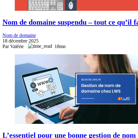
Nom de domaine suspendu – tout ce qu’il fa
Nom de domaine
18 décembre 2025
Par Valérie
18mn
L’essentiel pour une bonne gestion de no