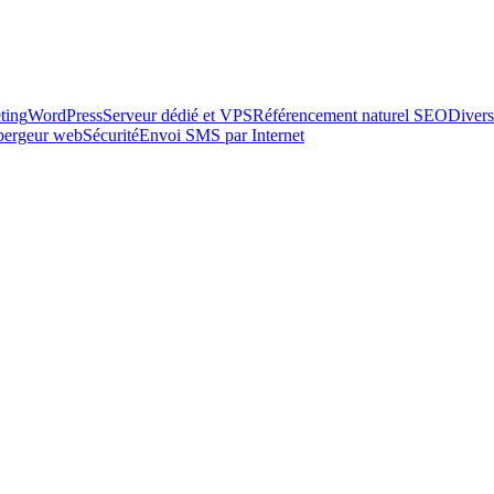
ting
WordPress
Serveur dédié et VPS
Référencement naturel SEO
Divers
ébergeur web
Sécurité
Envoi SMS par Internet