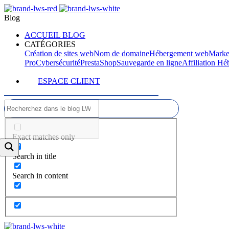
Blog
ACCUEIL BLOG
CATÉGORIES
Création de sites web
Nom de domaine
Hébergement web
Marke
Pro
Cybersécurité
PrestaShop
Sauvegarde en ligne
Affiliation H
ESPACE CLIENT
Exact matches only
Search in title
Search in content