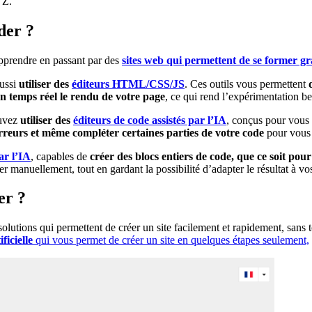
 Z.
der ?
pprendre en passant par des
sites web qui permettent de se former g
aussi
utiliser des
éditeurs HTML/CSS/JS
. Ces outils vous permettent
en temps réel le rendu de votre page
, ce qui rend l’expérimentation be
ouvez
utiliser des
éditeurs de code assistés par l’IA
, conçus pour vous 
erreurs et même compléter certaines parties de votre code
pour vous 
ar l’IA
, capables de
créer des blocs entiers de code, que ce soit pou
manuellement, tout en gardant la possibilité d’adapter le résultat à vo
er ?
s solutions qui permettent de créer un site facilement et rapidement, 
ificielle
qui vous permet de créer un site en quelques étapes seulement,