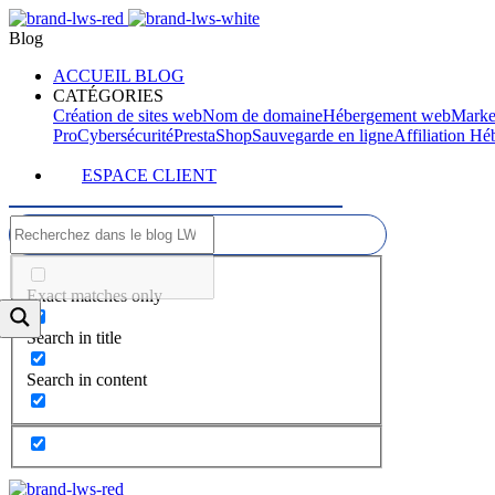
Blog
ACCUEIL BLOG
CATÉGORIES
Création de sites web
Nom de domaine
Hébergement web
Marke
Pro
Cybersécurité
PrestaShop
Sauvegarde en ligne
Affiliation H
ESPACE CLIENT
Exact matches only
Search in title
Search in content