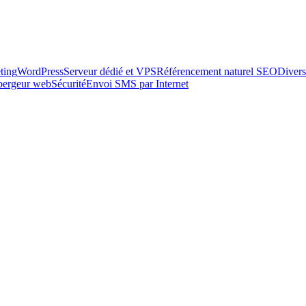
ting
WordPress
Serveur dédié et VPS
Référencement naturel SEO
Divers
ébergeur web
Sécurité
Envoi SMS par Internet