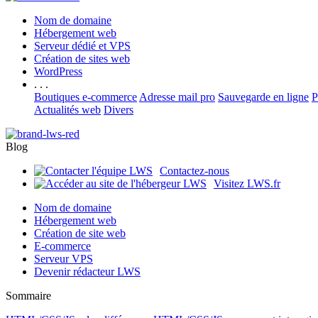
Nom de domaine
Hébergement web
Serveur dédié et VPS
Création de sites web
WordPress
. . .
Boutiques e-commerce
Adresse mail pro
Sauvegarde en ligne
P
Actualités web
Divers
Blog
Contactez-nous
Visitez LWS.fr
Nom de domaine
Hébergement web
Création de site web
E-commerce
Serveur VPS
Devenir rédacteur LWS
Sommaire