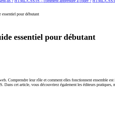
nt-ils ?
HTML/CSS/JS – comment apprendre à coder ?
HTML/CSS/JS 
essentiel pour débutant
de essentiel pour débutant
b. Comprendre leur rôle et comment elles fonctionnent ensemble est ind
ns cet article, vous découvrirez également les éditeurs pratiques, mai