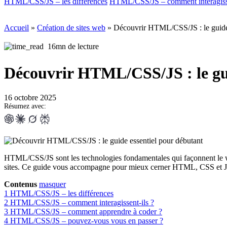
HTML/CSS/JS – les différences
HTML/CSS/JS – comment interagisse
Accueil
»
Création de sites web
»
Découvrir HTML/CSS/JS : le guide 
16mn de lecture
Découvrir HTML/CSS/JS : le gui
16 octobre 2025
Résumez avec:
HTML/CSS/JS sont les technologies fondamentales qui façonnent le we
sites. Ce guide vous accompagne pour mieux cerner HTML, CSS et JS. Da
Contenus
masquer
1
HTML/CSS/JS – les différences
2
HTML/CSS/JS – comment interagissent-ils ?
3
HTML/CSS/JS – comment apprendre à coder ?
4
HTML/CSS/JS – pouvez-vous vous en passer ?