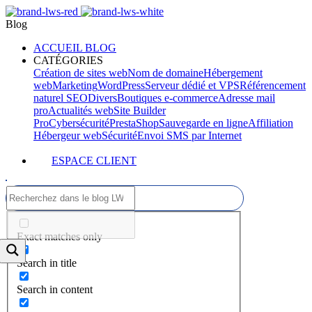
Blog
ACCUEIL BLOG
CATÉGORIES
Création de sites web
Nom de domaine
Hébergement
web
Marketing
WordPress
Serveur dédié et VPS
Référencement
naturel SEO
Divers
Boutiques e-commerce
Adresse mail
pro
Actualités web
Site Builder
Pro
Cybersécurité
PrestaShop
Sauvegarde en ligne
Affiliation
Hébergeur web
Sécurité
Envoi SMS par Internet
ESPACE CLIENT
Exact matches only
Search in title
Search in content