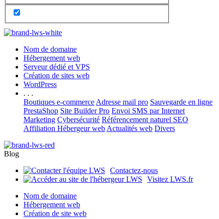
Nom de domaine
Hébergement web
Serveur dédié et VPS
Création de sites web
WordPress
. . .
Boutiques e-commerce
Adresse mail pro
Sauvegarde en ligne
PrestaShop
Site Builder Pro
Envoi SMS par Internet
Marketing
Cybersécurité
Référencement naturel SEO
Affiliation Hébergeur web
Actualités web
Divers
Blog
Contactez-nous
Visitez LWS.fr
Nom de domaine
Hébergement web
Création de site web