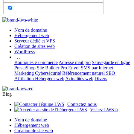
Nom de domaine
Hébergement web
Serveur dédié et VPS
Création de sites web
WordPress
. . .
Boutiques e-commerce
Adresse mail pro
Sauvegarde en ligne
PrestaShop
Site Builder Pro
Envoi SMS par Internet
Marketing
Cybersécurité
Référencement naturel SEO
Affiliation Hébergeur web
Actualités web
Divers
Blog
Contactez-nous
Visitez LWS.fr
Nom de domaine
Hébergement web
Création de site web