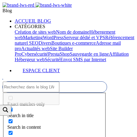
Blog
ACCUEIL BLOG
CATÉGORIES
Création de sites web
Nom de domaine
Hébergement
web
Marketing
WordPress
Serveur dédié et VPS
Référencement
naturel SEO
Divers
Boutiques e-commerce
Adresse mail
pro
Actualités web
Site Builder
Pro
Cybersécurité
PrestaShop
Sauvegarde en ligne
Affiliation
Hébergeur web
Sécurité
Envoi SMS par Internet
ESPACE CLIENT
Exact matches only
Search in title
Search in content