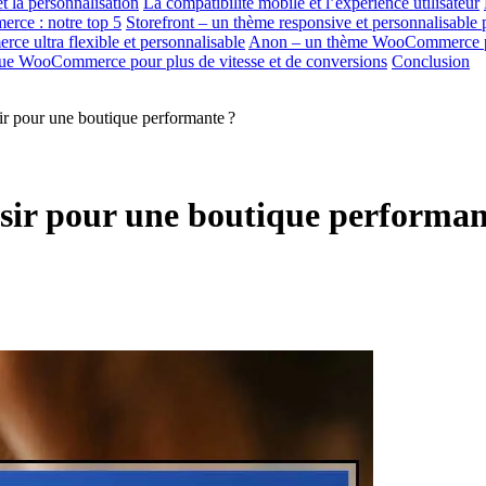
t la personnalisation
La compatibilité mobile et l’expérience utilisateur
rce : notre top 5
Storefront – un thème responsive et personnalisable 
 ultra flexible et personnalisable
Anon – un thème WooCommerce poly
que WooCommerce pour plus de vitesse et de conversions
Conclusion
 pour une boutique performante ?
r pour une boutique performan