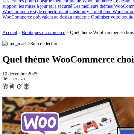
Les critères pour choisir le meilleur thème WooCommerce
Le design e
support, les mises à jour et la sécurité
Les meilleurs thèmes WooComme
WooCommerce stylé et performant
Customify – un thème WooCommerce
WooCommerce polyvalent au design moderne
Optimiser votre bouti
Accueil
»
Boutiques e-commerce
»
Quel thème WooCommerce choisir
28mn de lecture
Quel thème WooCommerce choisi
10 décembre 2025
Résumez avec: