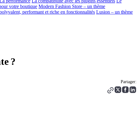
La performance
La compatibilité avec les plugins essentiels
Le
pour votre boutique
Modern Fashion Store – un thème
valent, performant et riche en fonctionnalités
Lusion – un thème
te ?
Partager: