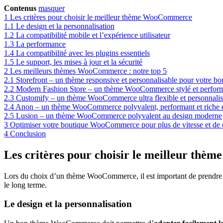
Contenus
masquer
1
Les critères pour choisir le meilleur thème WooCommerce
1.1
Le design et la personnalisation
1.2
La compatibilité mobile et l’expérience utilisateur
1.3
La performance
1.4
La compatibilité avec les plugins essentiels
1.5
Le support, les mises à jour et la sécurité
2
Les meilleurs thèmes WooCommerce : notre top 5
2.1
Storefront – un thème responsive et personnalisable pour votre bo
2.2
Modern Fashion Store – un thème WooCommerce stylé et perfor
2.3
Customify – un thème WooCommerce ultra flexible et personnalis
2.4
Anon – un thème WooCommerce polyvalent, performant et riche e
2.5
Lusion – un thème WooCommerce polyvalent au design moderne
3
Optimiser votre boutique WooCommerce pour plus de vitesse et de 
4
Conclusion
Les critères pour choisir le meilleur th
Lors du choix d’un thème WooCommerce, il est important de prendre en 
le long terme.
Le design et la personnalisation