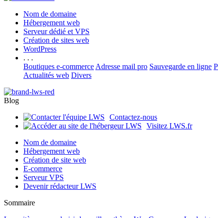
Nom de domaine
Hébergement web
Serveur dédié et VPS
Création de sites web
WordPress
. . .
Boutiques e-commerce
Adresse mail pro
Sauvegarde en ligne
P
Actualités web
Divers
Blog
Contactez-nous
Visitez LWS.fr
Nom de domaine
Hébergement web
Création de site web
E-commerce
Serveur VPS
Devenir rédacteur LWS
Sommaire