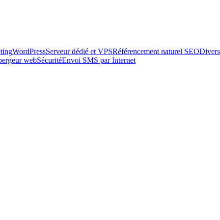
ting
WordPress
Serveur dédié et VPS
Référencement naturel SEO
Divers
ébergeur web
Sécurité
Envoi SMS par Internet