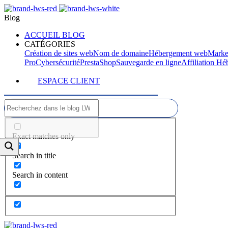
Blog
ACCUEIL BLOG
CATÉGORIES
Création de sites web
Nom de domaine
Hébergement web
Marke
Pro
Cybersécurité
PrestaShop
Sauvegarde en ligne
Affiliation H
ESPACE CLIENT
Exact matches only
Search in title
Search in content