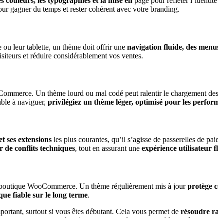
s couleurs, les typographies et la mise en
page pour refléter l’identit
pour gagner du temps et rester cohérent avec votre branding.
ou leur tablette, un thème doit offrir une
navigation fluide, des menus 
isiteurs et réduire considérablement vos ventes.
Commerce. Un thème lourd ou mal codé peut ralentir le chargement des p
able à naviguer,
privilégiez un thème léger, optimisé pour les perfo
 ses extensions
les plus courantes, qu’il s’agisse de passerelles de pa
r de conflits techniques
, tout en assurant une
expérience utilisateur fl
oute boutique WooCommerce. Un thème régulièrement mis à jour
protège co
que fiable sur le long terme
.
mportant, surtout si vous êtes débutant. Cela vous permet de
résoudre ra