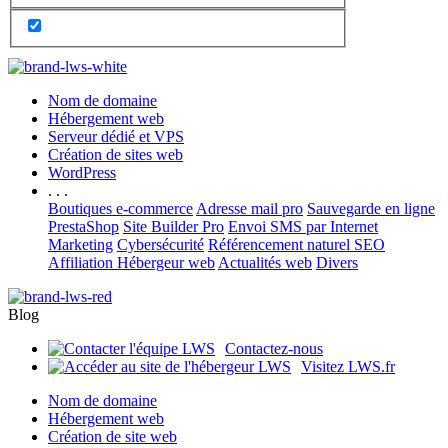
Nom de domaine
Hébergement web
Serveur dédié et VPS
Création de sites web
WordPress
. . .
Boutiques e-commerce
Adresse mail pro
Sauvegarde en ligne
PrestaShop
Site Builder Pro
Envoi SMS par Internet
Marketing
Cybersécurité
Référencement naturel SEO
Affiliation Hébergeur web
Actualités web
Divers
Blog
Contactez-nous
Visitez LWS.fr
Nom de domaine
Hébergement web
Création de site web