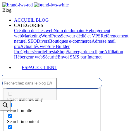
Blog
ACCUEIL BLOG
CATÉGORIES
Création de sites web
Nom de domaine
Hébergement
web
Marketing
WordPress
Serveur dédié et VPS
Référencement
naturel SEO
Divers
Boutiques e-commerce
Adresse mail
pro
Actualités web
Site Builder
Pro
Cybersécurité
PrestaShop
Sauvegarde en ligne
Affiliation
Hébergeur web
Sécurité
Envoi SMS par Internet
ESPACE CLIENT
Exact matches only
Search in title
Search in content