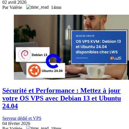
02 avril 2026
Par Valérie
14mn
Sécurité et Performance : Mettez à jour
votre OS VPS avec Debian 13 et Ubuntu
24.04
Serveur dédié et VPS
04 février 2026
Par Valérie
18mn