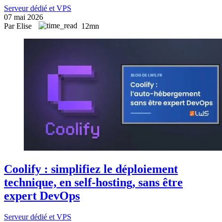
Serveur dédié et VPS
07 mai 2026
Par Elise
12mn
Coolify : simplifiez le déploiement
technique, en self-hosting, sans être
expert DevOps
Serveur dédié et VPS