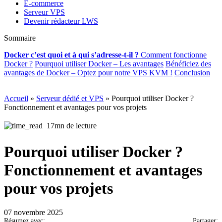
E-commerce
Serveur VPS
Devenir rédacteur LWS
Sommaire
Docker c’est quoi et à qui s’adresse-t-il
?
Comment fonctionne
Docker ?
Pourquoi utiliser Docker – Les avantages
Bénéficiez des
avantages de Docker – Optez pour notre VPS KVM !
Conclusion
Accueil
»
Serveur dédié et VPS
»
Pourquoi utiliser Docker ?
Fonctionnement et avantages pour vos projets
17mn de lecture
Pourquoi utiliser Docker ?
Fonctionnement et avantages
pour vos projets
07 novembre 2025
Résumez avec:
Partager: