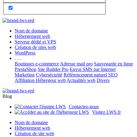
Nom de domaine
Hébergement web
Serveur dédié et VPS
Création de sites web
WordPress
. . .
Boutiques e-commerce
Adresse mail pro
Sauvegarde en ligne
PrestaShop
Site Builder Pro
Envoi SMS par Internet
Marketing
Cybersécurité
Référencement naturel SEO
Affiliation Hébergeur web
Actualités web
Divers
Blog
Contactez-nous
Visitez LWS.fr
Nom de domaine
Hébergement web
Création de site web