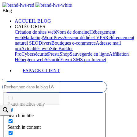
Blog
ACCUEIL BLOG
CATÉGORIES
Création de sites web
Nom de domaine
Hébergement
web
Marketing
WordPress
Serveur dédié et VPS
Référencement
naturel SEO
Divers
Boutiques e-commerce
Adresse mail
pro
Actualités web
Site Builder
Pro
Cybersécurité
PrestaShop
Sauvegarde en ligne
Affiliation
Hébergeur web
Sécurité
Envoi SMS par Internet
ESPACE CLIENT
Exact matches only
Search in title
Search in content