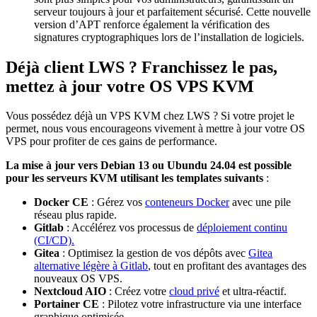
serveur toujours à jour et parfaitement sécurisé. Cette nouvelle
version d’APT renforce également la vérification des
signatures cryptographiques lors de l’installation de logiciels.
Déjà client LWS ? Franchissez le pas,
mettez à jour votre OS VPS KVM
Vous possédez déjà un VPS KVM chez LWS ? Si votre projet le
permet, nous vous encourageons vivement à mettre à jour votre OS
VPS pour profiter de ces gains de performance.
La mise à jour vers Debian 13 ou Ubundu 24.04 est possible
pour les serveurs KVM utilisant les templates suivants
:
Docker CE
: Gérez vos
conteneurs Docker
avec une pile
réseau plus rapide.
Gitlab
: Accélérez vos processus de
déploiement continu
(CI/CD).
Gitea
: Optimisez la gestion de vos dépôts avec
Gitea
alternative légère à Gitlab
, tout en profitant des avantages des
nouveaux OS VPS.
Nextcloud AIO
: Créez votre
cloud privé
et ultra-réactif.
Portainer CE
: Pilotez votre infrastructure via une interface
graphique optimisée.