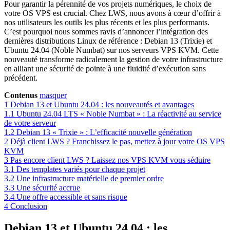
Pour garantir la pérennité de vos projets numériques, le choix de
votre OS VPS est crucial. Chez LWS, nous avons à cœur d’offrir à
nos utilisateurs les outils les plus récents et les plus performants.
C’est pourquoi nous sommes ravis d’annoncer l’intégration des
dernières distributions Linux de référence : Debian 13 (Trixie) et
Ubuntu 24.04 (Noble Numbat) sur nos serveurs VPS KVM. Cette
nouveauté transforme radicalement la gestion de votre infrastructure
en alliant une sécurité de pointe à une fluidité d’exécution sans
précédent.
Contenus
masquer
1
Debian 13 et Ubuntu 24.04 : les nouveautés et avantages
1.1
Ubuntu 24.04 LTS « Noble Numbat » : La réactivité au service
de votre serveur
1.2
Debian 13 « Trixie » : L’efficacité nouvelle génération
2
Déjà client LWS ? Franchissez le pas, mettez à jour votre OS VPS
KVM
3
Pas encore client LWS ? Laissez nos VPS KVM vous séduire
3.1
Des templates variés pour chaque projet
3.2
Une infrastructure matérielle de premier ordre
3.3
Une sécurité accrue
3.4
Une offre accessible et sans risque
4
Conclusion
Debian 13 et Ubuntu 24.04 : les