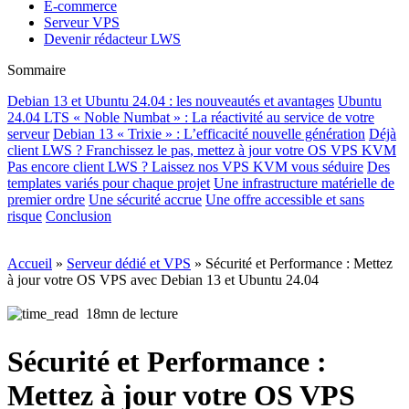
E-commerce
Serveur VPS
Devenir rédacteur LWS
Sommaire
Debian 13 et Ubuntu 24.04 : les nouveautés et avantages
Ubuntu
24.04 LTS « Noble Numbat » : La réactivité au service de votre
serveur
Debian 13 « Trixie » : L’efficacité nouvelle génération
Déjà
client LWS ? Franchissez le pas, mettez à jour votre OS VPS KVM
Pas encore client LWS ? Laissez nos VPS KVM vous séduire
Des
templates variés pour chaque projet
Une infrastructure matérielle de
premier ordre
Une sécurité accrue
Une offre accessible et sans
risque
Conclusion
Accueil
»
Serveur dédié et VPS
»
Sécurité et Performance : Mettez
à jour votre OS VPS avec Debian 13 et Ubuntu 24.04
18mn de lecture
Sécurité et Performance :
Mettez à jour votre OS VPS