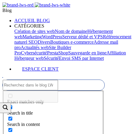
Blog
ACCUEIL BLOG
CATÉGORIES
Création de sites web
Nom de domaine
Hébergement
web
Marketing
WordPress
Serveur dédié et VPS
Référencement
naturel SEO
Divers
Boutiques e-commerce
Adresse mail
pro
Actualités web
Site Builder
Pro
Cybersécurité
PrestaShop
Sauvegarde en ligne
Affiliation
Hébergeur web
Sécurité
Envoi SMS par Internet
ESPACE CLIENT
Exact matches only
Search in title
Search in content