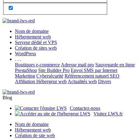
Nom de domaine
Hébergement web
Serveur dédié et VPS
Création de sites web
WordPress
. . .
Boutiques e-commerce
Adresse mail pro
Sauvegarde en ligne
PrestaShop
Site Builder Pro
Envoi SMS par Internet
Marketing
Cybersécurité
Référencement naturel SEO
Affiliation Hébergeur web
Actualités web
Divers
Blog
Contactez-nous
Visitez LWS.fr
Nom de domaine
Hébergement web
Création de site web