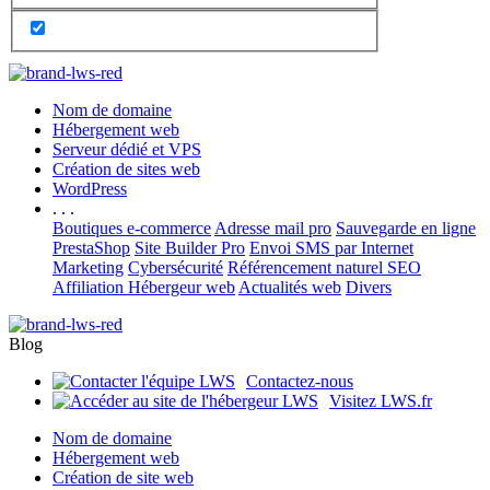
Nom de domaine
Hébergement web
Serveur dédié et VPS
Création de sites web
WordPress
. . .
Boutiques e-commerce
Adresse mail pro
Sauvegarde en ligne
PrestaShop
Site Builder Pro
Envoi SMS par Internet
Marketing
Cybersécurité
Référencement naturel SEO
Affiliation Hébergeur web
Actualités web
Divers
Blog
Contactez-nous
Visitez LWS.fr
Nom de domaine
Hébergement web
Création de site web