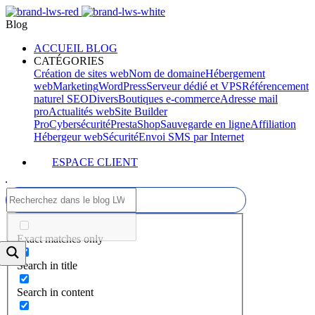
Blog
ACCUEIL BLOG
CATÉGORIES
Création de sites web
Nom de domaine
Hébergement
web
Marketing
WordPress
Serveur dédié et VPS
Référencement
naturel SEO
Divers
Boutiques e-commerce
Adresse mail
pro
Actualités web
Site Builder
Pro
Cybersécurité
PrestaShop
Sauvegarde en ligne
Affiliation
Hébergeur web
Sécurité
Envoi SMS par Internet
ESPACE CLIENT
Exact matches only
Search in title
Search in content