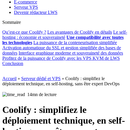
E-commerce
Serveur VPS
Devenir rédacteur LWS
Sommaire
Qu’est-ce que Coolify ?
Les avantages de Coolify en détails
Le self-
hosting : économie et souveraineté
Une compatibilité avec toutes
les technologies
La puissance de la conteneurisation simplifiée
Activation automatique du SSL et gestion simplifiée des bases de
données
Interface graphique moderne et souveraineté des données
Profitez de la puissance de Coolify avec les VPS KVM de LWS
Conclusion
Accueil
»
Serveur dédié et VPS
»
Coolify : simplifiez le
déploiement technique, en self-hosting, sans être expert DevOps
14mn de lecture
Coolify : simplifiez le
déploiement technique, en self-