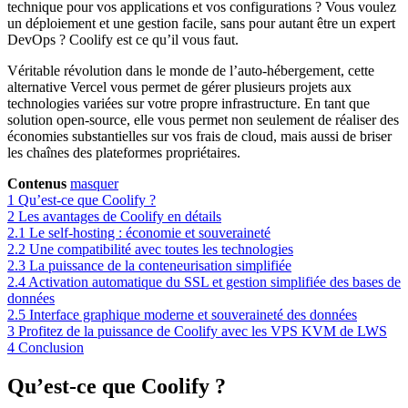
technique pour vos applications et vos configurations ? Vous voulez
un déploiement et une gestion facile, sans pour autant être un expert
DevOps ? Coolify est ce qu’il vous faut.
Véritable révolution dans le monde de l’auto-hébergement, cette
alternative Vercel vous permet de gérer plusieurs projets aux
technologies variées sur votre propre infrastructure. En tant que
solution open-source, elle vous permet non seulement de réaliser des
économies substantielles sur vos frais de cloud, mais aussi de briser
les chaînes des plateformes propriétaires.
Contenus
masquer
1
Qu’est-ce que Coolify ?
2
Les avantages de Coolify en détails
2.1
Le self-hosting : économie et souveraineté
2.2
Une compatibilité avec toutes les technologies
2.3
La puissance de la conteneurisation simplifiée
2.4
Activation automatique du SSL et gestion simplifiée des bases de
données
2.5
Interface graphique moderne et souveraineté des données
3
Profitez de la puissance de Coolify avec les VPS KVM de LWS
4
Conclusion
Qu’est-ce que Coolify ?