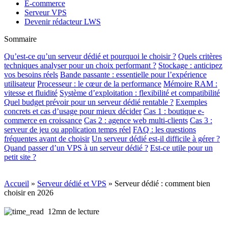
E-commerce
Serveur VPS
Devenir rédacteur LWS
Sommaire
Qu’est-ce qu’un serveur dédié et pourquoi le choisir ?
Quels critères
techniques analyser pour un choix performant ?
Stockage : anticipez
vos besoins réels
Bande passante : essentielle pour l’expérience
utilisateur
Processeur : le cœur de la performance
Mémoire RAM :
vitesse et fluidité
Système d’exploitation : flexibilité et compatibilité
Quel budget prévoir pour un serveur dédié rentable ?
Exemples
concrets et cas d’usage pour mieux décider
Cas 1 : boutique e-
commerce en croissance
Cas 2 : agence web multi-clients
Cas 3 :
serveur de jeu ou application temps réel
FAQ : les questions
fréquentes avant de choisir
Un serveur dédié est-il difficile à gérer ?
Quand passer d’un VPS à un serveur dédié ?
Est-ce utile pour un
petit site ?
Accueil
»
Serveur dédié et VPS
»
Serveur dédié : comment bien
choisir en 2026
12mn de lecture