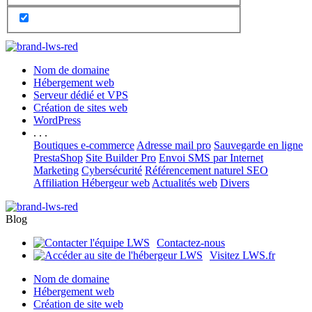
Nom de domaine
Hébergement web
Serveur dédié et VPS
Création de sites web
WordPress
. . .
Boutiques e-commerce
Adresse mail pro
Sauvegarde en ligne
PrestaShop
Site Builder Pro
Envoi SMS par Internet
Marketing
Cybersécurité
Référencement naturel SEO
Affiliation Hébergeur web
Actualités web
Divers
Blog
Contactez-nous
Visitez LWS.fr
Nom de domaine
Hébergement web
Création de site web