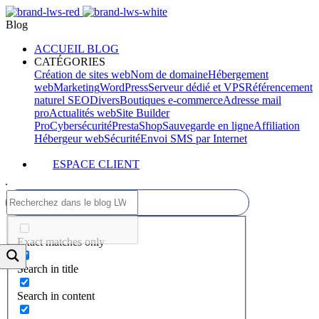
Blog
ACCUEIL BLOG
CATÉGORIES
Création de sites web
Nom de domaine
Hébergement
web
Marketing
WordPress
Serveur dédié et VPS
Référencement
naturel SEO
Divers
Boutiques e-commerce
Adresse mail
pro
Actualités web
Site Builder
Pro
Cybersécurité
PrestaShop
Sauvegarde en ligne
Affiliation
Hébergeur web
Sécurité
Envoi SMS par Internet
ESPACE CLIENT
Exact matches only
Search in title
Search in content