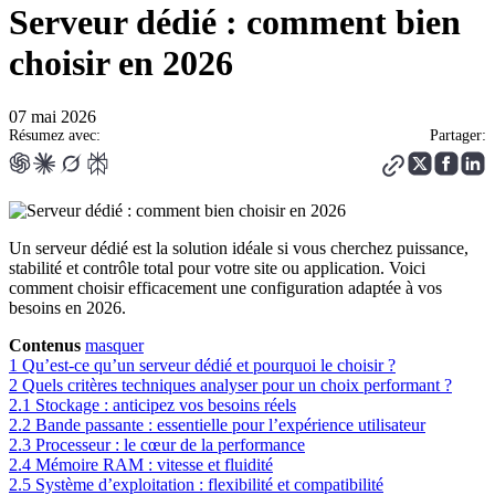
Serveur dédié : comment bien
choisir en 2026
07 mai 2026
Résumez avec:
Partager:
Un serveur dédié est la solution idéale si vous cherchez puissance,
stabilité et contrôle total pour votre site ou application. Voici
comment choisir efficacement une configuration adaptée à vos
besoins en 2026.
Contenus
masquer
1
Qu’est-ce qu’un serveur dédié et pourquoi le choisir ?
2
Quels critères techniques analyser pour un choix performant ?
2.1
Stockage : anticipez vos besoins réels
2.2
Bande passante : essentielle pour l’expérience utilisateur
2.3
Processeur : le cœur de la performance
2.4
Mémoire RAM : vitesse et fluidité
2.5
Système d’exploitation : flexibilité et compatibilité