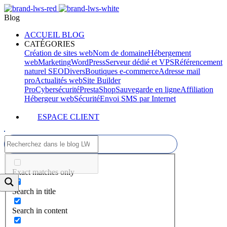
Blog
ACCUEIL BLOG
CATÉGORIES
Création de sites web
Nom de domaine
Hébergement
web
Marketing
WordPress
Serveur dédié et VPS
Référencement
naturel SEO
Divers
Boutiques e-commerce
Adresse mail
pro
Actualités web
Site Builder
Pro
Cybersécurité
PrestaShop
Sauvegarde en ligne
Affiliation
Hébergeur web
Sécurité
Envoi SMS par Internet
ESPACE CLIENT
Exact matches only
Search in title
Search in content