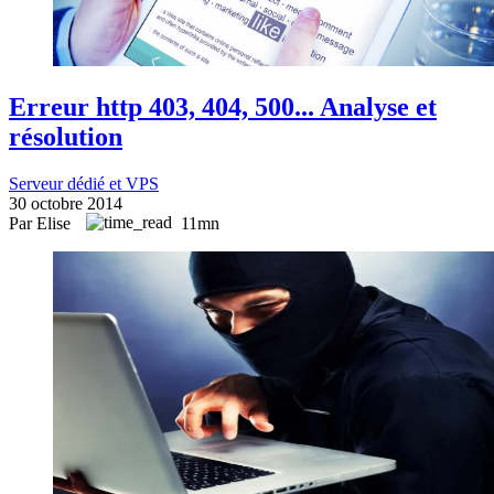
Erreur http 403, 404, 500... Analyse et
résolution
Serveur dédié et VPS
30 octobre 2014
Par Elise
11mn