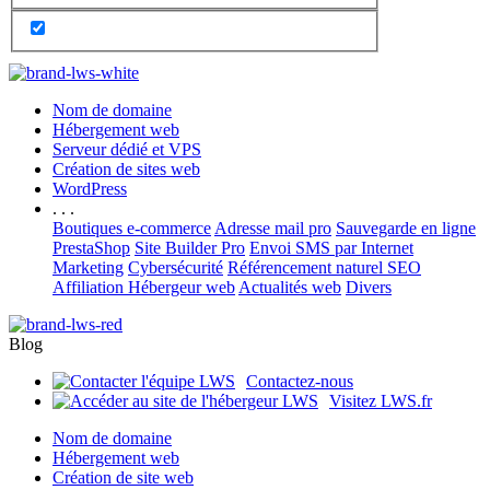
Nom de domaine
Hébergement web
Serveur dédié et VPS
Création de sites web
WordPress
. . .
Boutiques e-commerce
Adresse mail pro
Sauvegarde en ligne
PrestaShop
Site Builder Pro
Envoi SMS par Internet
Marketing
Cybersécurité
Référencement naturel SEO
Affiliation Hébergeur web
Actualités web
Divers
Blog
Contactez-nous
Visitez LWS.fr
Nom de domaine
Hébergement web
Création de site web