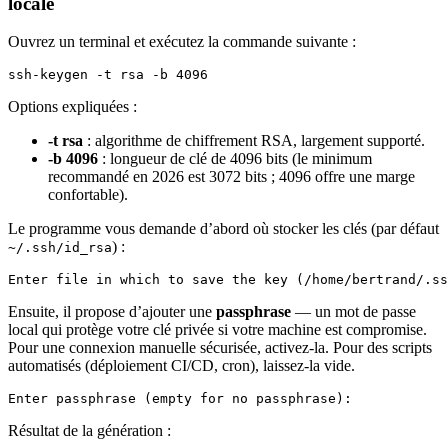
locale
Ouvrez un terminal et exécutez la commande suivante :
ssh-keygen -t rsa -b 4096
Options expliquées :
-t rsa
: algorithme de chiffrement RSA, largement supporté.
-b 4096
: longueur de clé de 4096 bits (le minimum
recommandé en 2026 est 3072 bits ; 4096 offre une marge
confortable).
Le programme vous demande d’abord où stocker les clés (par défaut
) :
~/.ssh/id_rsa
Enter file in which to save the key (/home/bertrand/.ss
Ensuite, il propose d’ajouter une
passphrase
— un mot de passe
local qui protège votre clé privée si votre machine est compromise.
Pour une connexion manuelle sécurisée, activez-la. Pour des scripts
automatisés (déploiement CI/CD, cron), laissez-la vide.
Enter passphrase (empty for no passphrase):
Résultat de la génération :