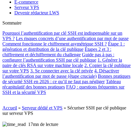
E-commerce
Serveur VPS
Devenir rédacteur LWS
Sommaire
Pourquoi l’authentification par clé SSH est indispensable sur un
VPS ?
Les risques concrets d’une authentification par mot de passe
Comment fonctionne le chiffrement asymétrique SSH ?
Étape 1 :
génération et distribution de la clé publique
Étapes 2 et 3 :
chiffrement et déchiffrement du challenge
Guide pas à pas :
configurer l’authentification SSH par clé publique
1. Générer la
paire de clés RSA sur votre machine locale
2. Copier la clé publique
sur votre VPS
3. Se connecter avec la clé privée
4. Désactiver
l’authentification par mot de passe (étape cruciale)
Bonnes pratiques
de sécurité SSH en 2026 : ce qu’il ne faut pas négliger
Tableau
récapitulatif des bonnes pratiques
FAQ : questions fréquentes sur
SSH et la sécurité VPS
Accueil
»
Serveur dédié et VPS
»
Sécuriser SSH par clé publique
sur serveur VPS
17mn de lecture