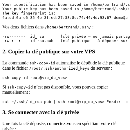
Your identification has been saved in /home/bertrand/.s
Your public key has been saved in /home/bertrand/.ssh/i
The key fingerprint is:

4a:dd:0a:c6:35:4e:3f:ed:27:38:8c:74:44:4d:93:67 demo@a
Vos deux fichiers dans
:
/home/bertrand/.ssh/
-rw-------  id_rsa       (clé privée — ne jamais partag
-rw-r--r--  id_rsa.pub   (clé publique — à déposer sur 
2. Copier la clé publique sur votre VPS
La commande
automatise le dépôt de la clé publique
ssh-copy-id
dans le fichier
du serveur :
/root/.ssh/authorized_keys
ssh-copy-id root@<ip_du_vps>
Si
n’est pas disponible, vous pouvez copier
ssh-copy-id
manuellement :
cat ~/.ssh/id_rsa.pub | ssh root@<ip_du_vps> "mkdir -p 
3. Se connecter avec la clé privée
Une fois la clé déposée, connectez-vous en spécifiant votre clé
privée :