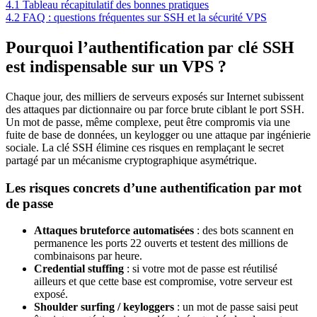
4.1
Tableau récapitulatif des bonnes pratiques
4.2
FAQ : questions fréquentes sur SSH et la sécurité VPS
Pourquoi l’authentification par clé SSH
est indispensable sur un VPS ?
Chaque jour, des milliers de serveurs exposés sur Internet subissent
des attaques par dictionnaire ou par force brute ciblant le port SSH.
Un mot de passe, même complexe, peut être compromis via une
fuite de base de données, un keylogger ou une attaque par ingénierie
sociale. La clé SSH élimine ces risques en remplaçant le secret
partagé par un mécanisme cryptographique asymétrique.
Les risques concrets d’une authentification par mot
de passe
Attaques bruteforce automatisées
: des bots scannent en
permanence les ports 22 ouverts et testent des millions de
combinaisons par heure.
Credential stuffing
: si votre mot de passe est réutilisé
ailleurs et que cette base est compromise, votre serveur est
exposé.
Shoulder surfing / keyloggers
: un mot de passe saisi peut