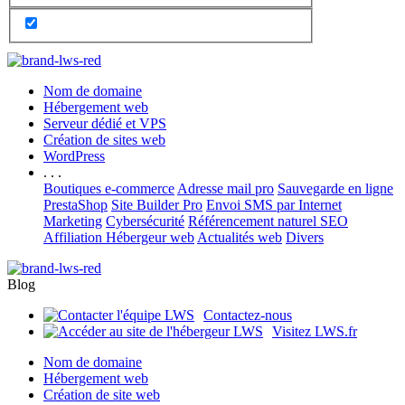
Nom de domaine
Hébergement web
Serveur dédié et VPS
Création de sites web
WordPress
. . .
Boutiques e-commerce
Adresse mail pro
Sauvegarde en ligne
PrestaShop
Site Builder Pro
Envoi SMS par Internet
Marketing
Cybersécurité
Référencement naturel SEO
Affiliation Hébergeur web
Actualités web
Divers
Blog
Contactez-nous
Visitez LWS.fr
Nom de domaine
Hébergement web
Création de site web