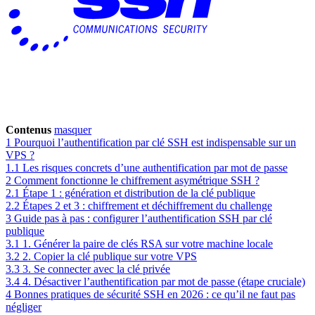
Contenus
masquer
1
Pourquoi l’authentification par clé SSH est indispensable sur un
VPS ?
1.1
Les risques concrets d’une authentification par mot de passe
2
Comment fonctionne le chiffrement asymétrique SSH ?
2.1
Étape 1 : génération et distribution de la clé publique
2.2
Étapes 2 et 3 : chiffrement et déchiffrement du challenge
3
Guide pas à pas : configurer l’authentification SSH par clé
publique
3.1
1. Générer la paire de clés RSA sur votre machine locale
3.2
2. Copier la clé publique sur votre VPS
3.3
3. Se connecter avec la clé privée
3.4
4. Désactiver l’authentification par mot de passe (étape cruciale)
4
Bonnes pratiques de sécurité SSH en 2026 : ce qu’il ne faut pas
négliger