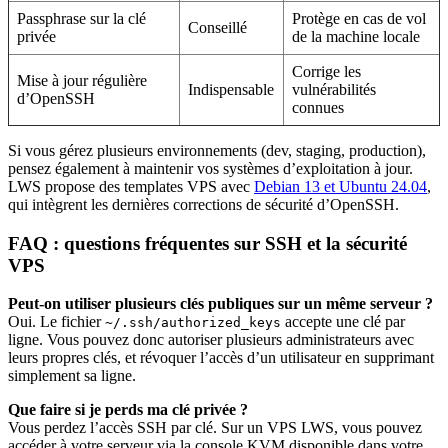
Passphrase sur la clé
Protège en cas de vol
Conseillé
privée
de la machine locale
Corrige les
Mise à jour régulière
Indispensable
vulnérabilités
d’OpenSSH
connues
Si vous gérez plusieurs environnements (dev, staging, production),
pensez également à maintenir vos systèmes d’exploitation à jour.
LWS propose des templates VPS avec
Debian 13 et Ubuntu 24.04
,
qui intègrent les dernières corrections de sécurité d’OpenSSH.
FAQ : questions fréquentes sur SSH et la sécurité
VPS
Peut-on utiliser plusieurs clés publiques sur un même serveur ?
Oui. Le fichier
accepte une clé par
~/.ssh/authorized_keys
ligne. Vous pouvez donc autoriser plusieurs administrateurs avec
leurs propres clés, et révoquer l’accès d’un utilisateur en supprimant
simplement sa ligne.
Que faire si je perds ma clé privée ?
Vous perdez l’accès SSH par clé. Sur un VPS LWS, vous pouvez
accéder à votre serveur via la console KVM disponible dans votre