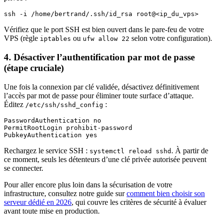
ssh -i /home/bertrand/.ssh/id_rsa root@<ip_du_vps>
Vérifiez que le port SSH est bien ouvert dans le pare-feu de votre
VPS (règle
ou
selon votre configuration).
iptables
ufw allow 22
4. Désactiver l’authentification par mot de passe
(étape cruciale)
Une fois la connexion par clé validée, désactivez définitivement
l’accès par mot de passe pour éliminer toute surface d’attaque.
Éditez
:
/etc/ssh/sshd_config
PasswordAuthentication no

PermitRootLogin prohibit-password

PubkeyAuthentication yes
Rechargez le service SSH :
. À partir de
systemctl reload sshd
ce moment, seuls les détenteurs d’une clé privée autorisée peuvent
se connecter.
Pour aller encore plus loin dans la sécurisation de votre
infrastructure, consultez notre guide sur
comment bien choisir son
serveur dédié en 2026
, qui couvre les critères de sécurité à évaluer
avant toute mise en production.