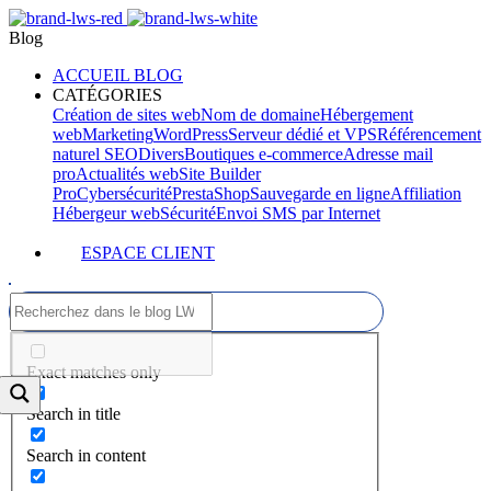
Blog
ACCUEIL BLOG
CATÉGORIES
Création de sites web
Nom de domaine
Hébergement
web
Marketing
WordPress
Serveur dédié et VPS
Référencement
naturel SEO
Divers
Boutiques e-commerce
Adresse mail
pro
Actualités web
Site Builder
Pro
Cybersécurité
PrestaShop
Sauvegarde en ligne
Affiliation
Hébergeur web
Sécurité
Envoi SMS par Internet
ESPACE CLIENT
Exact matches only
Search in title
Search in content