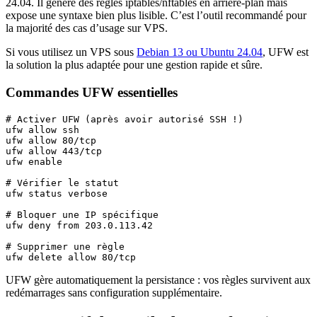
24.04. Il génère des règles iptables/nftables en arrière-plan mais
expose une syntaxe bien plus lisible. C’est l’outil recommandé pour
la majorité des cas d’usage sur VPS.
Si vous utilisez un VPS sous
Debian 13 ou Ubuntu 24.04
, UFW est
la solution la plus adaptée pour une gestion rapide et sûre.
Commandes UFW essentielles
# Activer UFW (après avoir autorisé SSH !)

ufw allow ssh

ufw allow 80/tcp

ufw allow 443/tcp

ufw enable

# Vérifier le statut

ufw status verbose

# Bloquer une IP spécifique

ufw deny from 203.0.113.42

# Supprimer une règle

ufw delete allow 80/tcp
UFW gère automatiquement la persistance : vos règles survivent aux
redémarrages sans configuration supplémentaire.