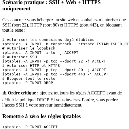
Scénario pratique : SSH + Web + HTTPS
uniquement
Cas concret : vous hébergez un site web et souhaitez n’autoriser que
SSH (port 22), HTTP (port 80) et HTTPS (port 443), en bloquant
tout le reste :
# Autoriser les connexions déjà établies

iptables -A INPUT -m conntrack --ctstate ESTABLISHED,RE
# Autoriser le loopback

iptables -A INPUT -i lo -j ACCEPT

# Autoriser SSH

iptables -A INPUT -p tcp --dport 22 -j ACCEPT

# Autoriser HTTP et HTTPS

iptables -A INPUT -p tcp --dport 80 -j ACCEPT

iptables -A INPUT -p tcp --dport 443 -j ACCEPT

# Bloquer tout le reste

iptables -P INPUT DROP
⚠️ Ordre critique :
ajoutez toujours les règles ACCEPT avant de
définir la politique DROP. Si vous inversez l’ordre, vous perdez
l’accès SSH à votre serveur immédiatement.
Remettre à zéro les règles iptables
iptables -P INPUT ACCEPT
