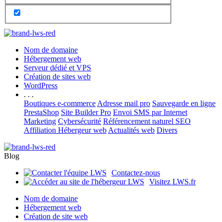
Nom de domaine
Hébergement web
Serveur dédié et VPS
Création de sites web
WordPress
. . .
Boutiques e-commerce
Adresse mail pro
Sauvegarde en ligne
PrestaShop
Site Builder Pro
Envoi SMS par Internet
Marketing
Cybersécurité
Référencement naturel SEO
Affiliation Hébergeur web
Actualités web
Divers
Blog
Contactez-nous
Visitez LWS.fr
Nom de domaine
Hébergement web
Création de site web