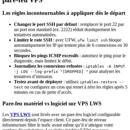
pare-feu VPS
Les règles incontournables à appliquer dès le départ
Changez le port SSH par défaut
: remplacer le port 22 par
un port non standard (ex. 2222) réduit drastiquement les
tentatives automatisées.
Limitez le rate SSH
: avec UFW,
bloque
ufw limit ssh
automatiquement les IP qui tentent plus de 6 connexions en 30
secondes.
Bloquez les pings ICMP excessifs
: autorisez le ping pour le
diagnostic, mais limitez le débit.
Journalisez les connexions refusées
:
iptables -A INPUT
pour analyser les
-j LOG --log-prefix "[DROPPED] "
tentatives d’intrusion.
Testez avant de déployer
: utilisez
iptables-restore --
ou configurez un cron qui remet à zéro les règles après 5
test
minutes en cas de perte d’accès.
Pare-feu matériel vs logiciel sur VPS LWS
Les
VPS LWS
sont livrés avec un pare-feu logiciel configurable
directement depuis l’espace client. Ce pare-feu de niveau
infrastructure filtre le trafic avant même qu’il n’atteigne votre