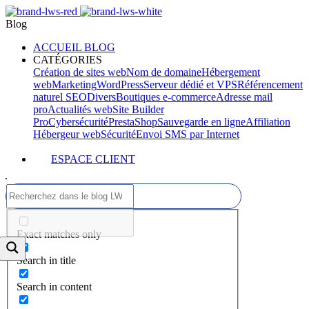
Blog
ACCUEIL BLOG
CATÉGORIES
Création de sites web
Nom de domaine
Hébergement
web
Marketing
WordPress
Serveur dédié et VPS
Référencement
naturel SEO
Divers
Boutiques e-commerce
Adresse mail
pro
Actualités web
Site Builder
Pro
Cybersécurité
PrestaShop
Sauvegarde en ligne
Affiliation
Hébergeur web
Sécurité
Envoi SMS par Internet
ESPACE CLIENT
Exact matches only
Search in title
Search in content