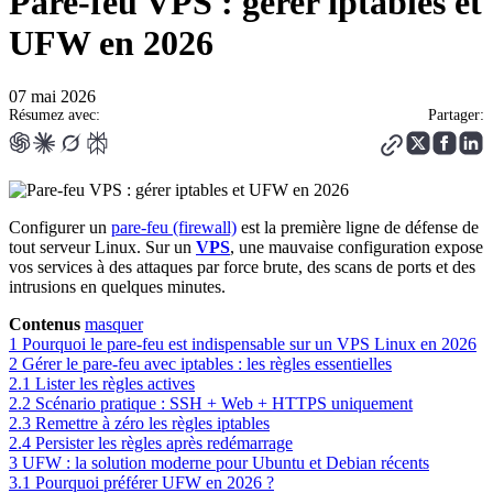
Pare-feu VPS : gérer iptables et
UFW en 2026
07 mai 2026
Résumez avec:
Partager:
Configurer un
pare-feu (firewall)
est la première ligne de défense de
tout serveur Linux. Sur un
VPS
, une mauvaise configuration expose
vos services à des attaques par force brute, des scans de ports et des
intrusions en quelques minutes.
Contenus
masquer
1
Pourquoi le pare-feu est indispensable sur un VPS Linux en 2026
2
Gérer le pare-feu avec iptables : les règles essentielles
2.1
Lister les règles actives
2.2
Scénario pratique : SSH + Web + HTTPS uniquement
2.3
Remettre à zéro les règles iptables
2.4
Persister les règles après redémarrage
3
UFW : la solution moderne pour Ubuntu et Debian récents
3.1
Pourquoi préférer UFW en 2026 ?