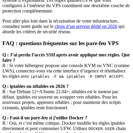
système d’exploitation. Les règles iptables/UFW que vous
configurez à l’intérieur du VPS constituent une deuxième couche de
protection complémentaire.
Pour aller plus loin dans la sécurisation de votre infrastructure,
consultez notre guide sur le
choix d’un serveur dédié en 2026
qui
aborde les critères de sécurité réseau.
FAQ : questions fréquentes sur les pare-feu VPS
Q : J’ai perdu l’accès SSH après avoir appliqué mes règles. Que
faire ?
R : Si votre hébergeur propose une console KVM ou VNC (comme
LWS), connectez-vous via cette interface d’urgence et réinitialisez
les règles avec
.
iptables -F && iptables -P INPUT ACCEPT
Q : iptables ou nftables en 2026 ?
R : Sur Debian 12+/Ubuntu 22.04+, nftables est le moteur par
défaut. iptables est souvent un wrapper vers nftables. Pour les
nouveaux projets, apprenez nftables ; pour maintenir des scripts
existants, iptables reste fonctionnel.
Q : Faut-il un pare-feu si j’utilise Docker ?
R : Oui, et c’est même critique. Docker modifie les règles iptables
directement et peut contourner UFW. Utilisez
chain
DOCKER-USER