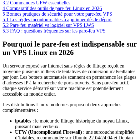
3.2
Commandes UFW essentielles
4
Comparatif des outils de pare-feu Linux en 2026
5
Bonnes pratiques de sécurité pour votre pare-feu VPS
5.1
Les règles incontournables à appliquer dès le départ
5.2
Pare-feu matériel vs logiciel sur VPS LWS
5.3
FAQ : questions fréquentes sur les pare-feu VPS
Pourquoi le pare-feu est indispensable sur
un VPS Linux en 2026
Un serveur exposé sur Internet sans règles de filtrage reçoit en
moyenne plusieurs milliers de tentatives de connexion malveillantes
par jour. Les botnets automatisés scannent en permanence les plages
d’adresses IP à la recherche de ports ouverts. Sans pare-feu actif,
chaque service démarré sur votre machine est potentiellement
accessible au monde entier.
Les distributions Linux modernes proposent deux approches
complémentaires :
iptables
: le moteur de filtrage historique du noyau Linux,
puissant mais verbeux.
UFW (Uncomplicated Firewall)
: une surcouche simplifiée
d’iptables, recommandée sur Ubuntu 22.04/24.04 et Debian