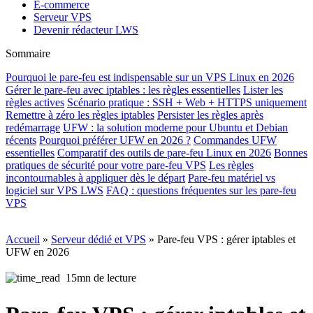
E-commerce
Serveur VPS
Devenir rédacteur LWS
Sommaire
Pourquoi le pare-feu est indispensable sur un VPS Linux en 2026
Gérer le pare-feu avec iptables : les règles essentielles
Lister les
règles actives
Scénario pratique : SSH + Web + HTTPS uniquement
Remettre à zéro les règles iptables
Persister les règles après
redémarrage
UFW : la solution moderne pour Ubuntu et Debian
récents
Pourquoi préférer UFW en 2026 ?
Commandes UFW
essentielles
Comparatif des outils de pare-feu Linux en 2026
Bonnes
pratiques de sécurité pour votre pare-feu VPS
Les règles
incontournables à appliquer dès le départ
Pare-feu matériel vs
logiciel sur VPS LWS
FAQ : questions fréquentes sur les pare-feu
VPS
Accueil
»
Serveur dédié et VPS
»
Pare-feu VPS : gérer iptables et
UFW en 2026
15mn de lecture