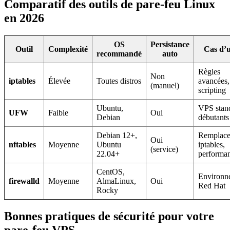
Comparatif des outils de pare-feu Linux
en 2026
OS
Persistance
Outil
Complexité
Cas d’
recommandé
auto
Règles
Non
iptables
Élevée
Toutes distros
avancées,
(manuel)
scripting
Ubuntu,
VPS stan
UFW
Faible
Oui
Debian
débutants
Debian 12+,
Remplac
Oui
nftables
Moyenne
Ubuntu
iptables,
(service)
22.04+
performa
CentOS,
Environn
firewalld
Moyenne
AlmaLinux,
Oui
Red Hat
Rocky
Bonnes pratiques de sécurité pour votre