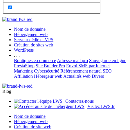
Nom de domaine
Hébergement web
Serveur dédié et VPS
Création de sites web
WordPress
. . .
Boutiques e-commerce
Adresse mail pro
Sauvegarde en ligne
PrestaShop
Site Builder Pro
Envoi SMS par Internet
Marketing
Cybersécurité
Référencement naturel SEO
Affiliation Hébergeur web
Actualités web
Divers
Blog
Contactez-nous
Visitez LWS.fr
Nom de domaine
Hébergement web
Création de site web