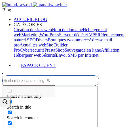
Blog
ACCUEIL BLOG
CATÉGORIES
Création de sites web
Nom de domaine
Hébergement
web
Marketing
WordPress
Serveur dédié et VPS
Référencement
naturel SEO
Divers
Boutiques e-commerce
Adresse mail
pro
Actualités web
Site Builder
Pro
Cybersécurité
PrestaShop
Sauvegarde en ligne
Affiliation
Hébergeur web
Sécurité
Envoi SMS par Internet
ESPACE CLIENT
Exact matches only
Search in title
Search in content