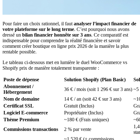
Pour faire un choix rationnel, il faut
analyser l’impact financier de
votre plateforme sur le long terme
. C’est pourquoi nous avons
dressé un
bilan financier honnête sur 3 ans
. Ce comparatif est
indispensable pour comprendre la réalité financière et savoir
comment créer boutique en ligne prix 2026 de la manière la plus
rentable possible.
Le tableau ci-dessous met en lumière le duel WooCommerce vs
Shopify prix de manière totalement transparente :
Poste de dépense
Solution Shopify (Plan Basic)
So
Abonnement /
36 € / mois (soit 1 296 € sur 3 ans)
~5 
Hébergement
Nom de domaine
14 € / an (soit 42 € sur 3 ans)
~10
Certificat SSL
Gratuit (Inclus)
Gra
Logiciel E-commerce
Propriétaire (Inclus)
Gra
Thème Premium
~180 € (Frais uniques)
~60
1,4
Commissions transactions
2 % par vente
sta
~1 520 € (+ commissions