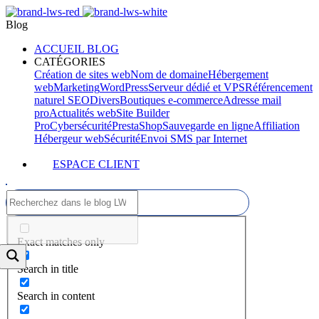
Blog
ACCUEIL BLOG
CATÉGORIES
Création de sites web
Nom de domaine
Hébergement
web
Marketing
WordPress
Serveur dédié et VPS
Référencement
naturel SEO
Divers
Boutiques e-commerce
Adresse mail
pro
Actualités web
Site Builder
Pro
Cybersécurité
PrestaShop
Sauvegarde en ligne
Affiliation
Hébergeur web
Sécurité
Envoi SMS par Internet
ESPACE CLIENT
Exact matches only
Search in title
Search in content