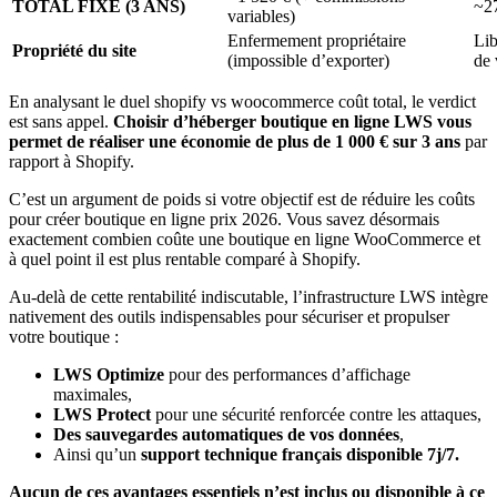
TOTAL FIXE (3 ANS)
~27
variables)
Enfermement propriétaire
Lib
Propriété du site
(impossible d’exporter)
de 
En analysant le duel shopify vs woocommerce coût total, le verdict
est sans appel.
Choisir d’héberger boutique en ligne LWS vous
permet de réaliser une économie de plus de 1 000 €
sur 3 ans
par
rapport à Shopify.
C’est un argument de poids si votre objectif est de réduire les coûts
pour créer boutique en ligne prix 2026. Vous savez désormais
exactement combien coûte une boutique en ligne WooCommerce et
à quel point il est plus rentable comparé à Shopify.
Au-delà de cette rentabilité indiscutable, l’infrastructure LWS intègre
nativement des outils indispensables pour sécuriser et propulser
votre boutique :
LWS Optimize
pour des performances d’affichage
maximales,
LWS Protect
pour une sécurité renforcée contre les attaques,
Des sauvegardes automatiques de vos données
,
Ainsi qu’un
support technique français disponible 7j/7.
Aucun de ces avantages essentiels n’est inclus ou disponible à ce