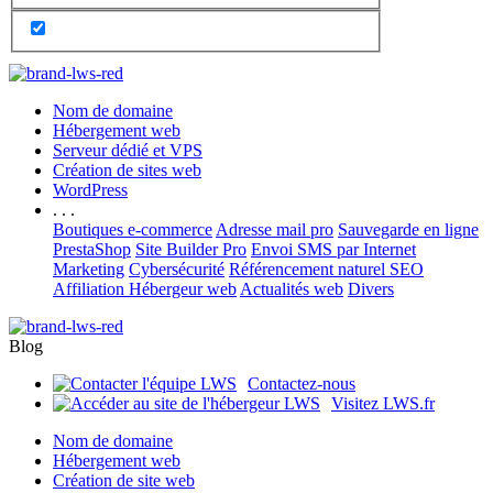
Nom de domaine
Hébergement web
Serveur dédié et VPS
Création de sites web
WordPress
. . .
Boutiques e-commerce
Adresse mail pro
Sauvegarde en ligne
PrestaShop
Site Builder Pro
Envoi SMS par Internet
Marketing
Cybersécurité
Référencement naturel SEO
Affiliation Hébergeur web
Actualités web
Divers
Blog
Contactez-nous
Visitez LWS.fr
Nom de domaine
Hébergement web
Création de site web