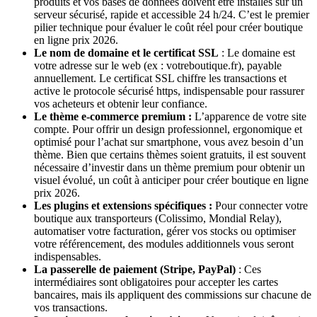
produits et vos bases de données doivent être installés sur un
serveur sécurisé, rapide et accessible 24 h/24. C’est le premier
pilier technique pour évaluer le coût réel pour créer boutique
en ligne prix 2026.
Le nom de domaine et le certificat SSL
: Le domaine est
votre adresse sur le web (ex : votreboutique.fr), payable
annuellement. Le certificat SSL chiffre les transactions et
active le protocole sécurisé https, indispensable pour rassurer
vos acheteurs et obtenir leur confiance.
Le thème e-commerce premium :
L’apparence de votre site
compte. Pour offrir un design professionnel, ergonomique et
optimisé pour l’achat sur smartphone, vous avez besoin d’un
thème. Bien que certains thèmes soient gratuits, il est souvent
nécessaire d’investir dans un thème premium pour obtenir un
visuel évolué, un coût à anticiper pour créer boutique en ligne
prix 2026.
Les plugins et extensions spécifiques :
Pour connecter votre
boutique aux transporteurs (Colissimo, Mondial Relay),
automatiser votre facturation, gérer vos stocks ou optimiser
votre référencement, des modules additionnels vous seront
indispensables.
La passerelle de paiement (Stripe, PayPal)
: Ces
intermédiaires sont obligatoires pour accepter les cartes
bancaires, mais ils appliquent des commissions sur chacune de
vos transactions.