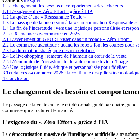
Contenus
masquer
1
Le changement des besoins et comportements des acheteurs
1.1
L’exigence du « Zéro Effort » grâce à l’IA
1.2
La quête d’une « Réassurance Totale »
1.3
Le passage de la possession à la « Consommation Responsable »
1.4
La fin de l’incertitude : vers une logistique personnalisée et respo
2
Les 6 tendances e-commerce en 2026
2.1
L’avènement du GEO : Exister dans un monde « Zéro Effort »
2.2
Le commerce agentique : quand les robots font les courses pour vo
2.3
La domination stratégique des marketplaces
2.4
Le live-shopping : remettre de l’humain au cœur de la vente
2.5
L’économie de l’occasion : le durable comme levier d’image
2.6
Une logistique fluide, éthique et personnalisée pour fidéliser
3
Tendances e-commerce 2026 : la continuité des piliers technologiqu
4
Conclusion
Le changement des besoins et comportemen
Le paysage de la vente en ligne est désormais guidé par quatre grands b
commerce qui structurent le marché.
L’exigence du « Zéro Effort » grâce à l’IA
La
démocratisation massive de l’intelligence artificielle
a transform