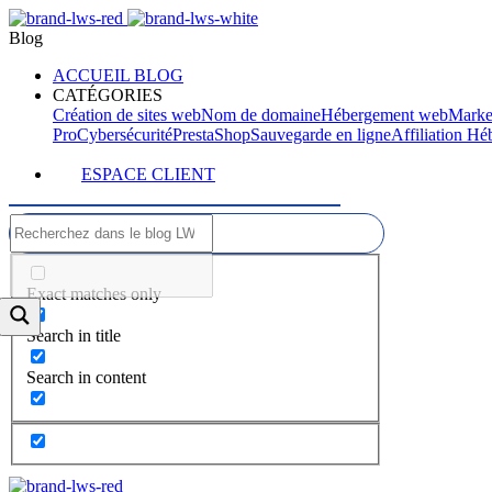
Blog
ACCUEIL BLOG
CATÉGORIES
Création de sites web
Nom de domaine
Hébergement web
Marke
Pro
Cybersécurité
PrestaShop
Sauvegarde en ligne
Affiliation H
ESPACE CLIENT
Exact matches only
Search in title
Search in content