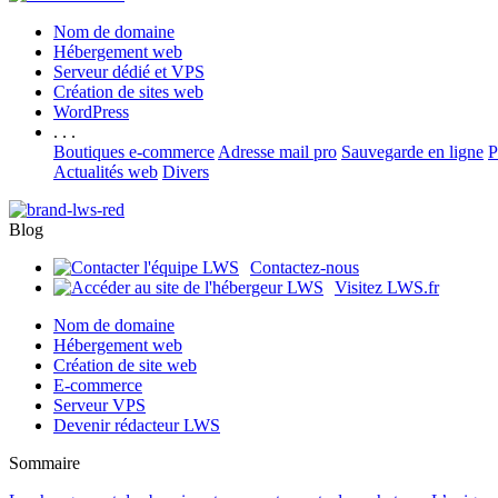
Nom de domaine
Hébergement web
Serveur dédié et VPS
Création de sites web
WordPress
. . .
Boutiques e-commerce
Adresse mail pro
Sauvegarde en ligne
P
Actualités web
Divers
Blog
Contactez-nous
Visitez LWS.fr
Nom de domaine
Hébergement web
Création de site web
E-commerce
Serveur VPS
Devenir rédacteur LWS
Sommaire