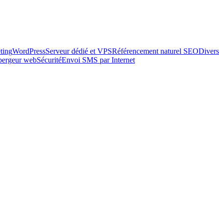
ting
WordPress
Serveur dédié et VPS
Référencement naturel SEO
Divers
ébergeur web
Sécurité
Envoi SMS par Internet