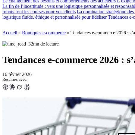
Le changement des besoins et comportements des acheteurs
L’exigenc
La fin de l’incertitude : vers une logistique personnalisée et responsab
robots font les courses pour vos clients
La domination stratégique des
logistique fluide, éthique et personnalisée pour fidéliser
Tendances e-c
Accueil
»
Boutiques e-commerce
»
Tendances e-commerce 2026 : s’a
32mn de lecture
Tendances e-commerce 2026 : s
16 février 2026
Résumez avec: