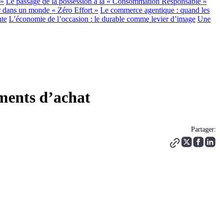
 »
Le passage de la possession à la « Consommation Responsable »
 dans un monde « Zéro Effort »
Le commerce agentique : quand les
nte
L’économie de l’occasion : le durable comme levier d’image
Une
ments d’achat
Partager: