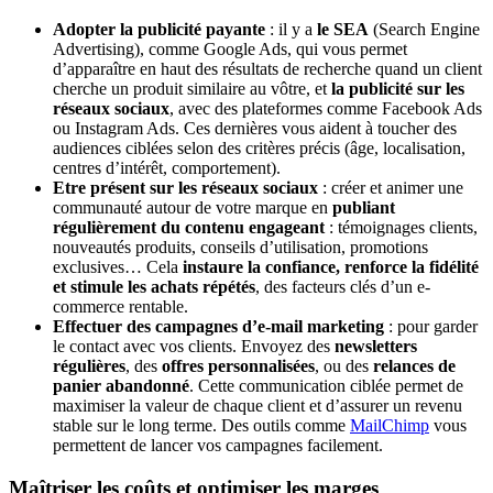
Adopter la publicité payante
: il y a
le
SEA
(Search Engine
Advertising), comme Google Ads, qui vous permet
d’apparaître en haut des résultats de recherche quand un client
cherche un produit similaire au vôtre, et
la publicité sur les
réseaux sociaux
, avec des plateformes comme Facebook Ads
ou Instagram Ads. Ces dernières vous aident à toucher des
audiences ciblées selon des critères précis (âge, localisation,
centres d’intérêt, comportement).
Etre présent sur les réseaux sociaux
: créer et animer une
communauté autour de votre marque en
publiant
régulièrement du contenu engageant
: témoignages clients,
nouveautés produits, conseils d’utilisation, promotions
exclusives… Cela
instaure la confiance, renforce la fidélité
et stimule les achats répétés
, des facteurs clés d’un e-
commerce rentable.
Effectuer des campagnes d’e-mail marketing
: pour garder
le contact avec vos clients. Envoyez des
newsletters
régulières
, des
offres personnalisées
, ou des
relances de
panier abandonné
. Cette communication ciblée permet de
maximiser la valeur de chaque client et d’assurer un revenu
stable sur le long terme. Des outils comme
MailChimp
vous
permettent de lancer vos campagnes facilement.
Maîtriser les coûts et optimiser les marges