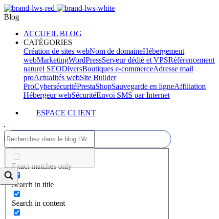
Blog
ACCUEIL BLOG
CATÉGORIES
Création de sites web
Nom de domaine
Hébergement
web
Marketing
WordPress
Serveur dédié et VPS
Référencement
naturel SEO
Divers
Boutiques e-commerce
Adresse mail
pro
Actualités web
Site Builder
Pro
Cybersécurité
PrestaShop
Sauvegarde en ligne
Affiliation
Hébergeur web
Sécurité
Envoi SMS par Internet
ESPACE CLIENT
Exact matches only
Search in title
Search in content