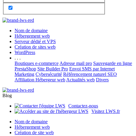
Nom de domaine
Hébergement web
Serveur dédié et VPS
Création de sites web
WordPress
. . .
Boutiques e-commerce
Adresse mail pro
Sauvegarde en ligne
PrestaShop
Site Builder Pro
Envoi SMS par Internet
Marketing
Cybersécurité
Référencement naturel SEO
Affiliation Hébergeur web
Actualités web
Divers
Blog
Contactez-nous
Visitez LWS.fr
Nom de domaine
Hébergement web
Création de site web