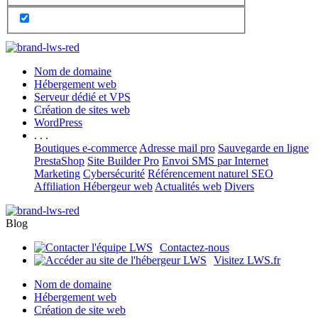
Nom de domaine
Hébergement web
Serveur dédié et VPS
Création de sites web
WordPress
. . .
Boutiques e-commerce
Adresse mail pro
Sauvegarde en ligne
PrestaShop
Site Builder Pro
Envoi SMS par Internet
Marketing
Cybersécurité
Référencement naturel SEO
Affiliation Hébergeur web
Actualités web
Divers
Blog
Contactez-nous
Visitez LWS.fr
Nom de domaine
Hébergement web
Création de site web