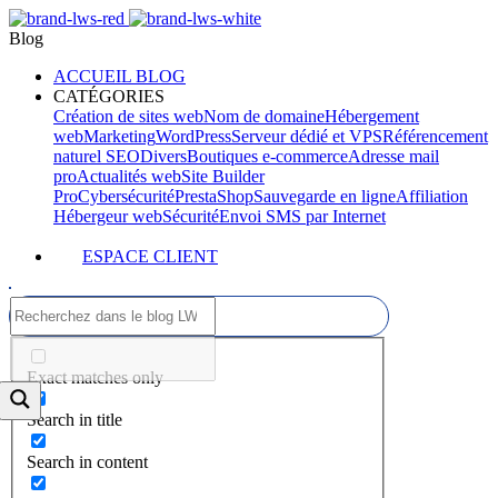
Blog
ACCUEIL BLOG
CATÉGORIES
Création de sites web
Nom de domaine
Hébergement
web
Marketing
WordPress
Serveur dédié et VPS
Référencement
naturel SEO
Divers
Boutiques e-commerce
Adresse mail
pro
Actualités web
Site Builder
Pro
Cybersécurité
PrestaShop
Sauvegarde en ligne
Affiliation
Hébergeur web
Sécurité
Envoi SMS par Internet
ESPACE CLIENT
Exact matches only
Search in title
Search in content