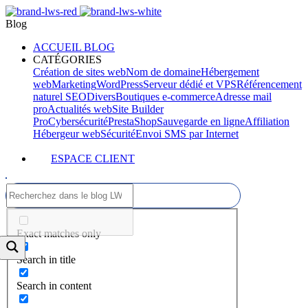
Blog
ACCUEIL BLOG
CATÉGORIES
Création de sites web
Nom de domaine
Hébergement
web
Marketing
WordPress
Serveur dédié et VPS
Référencement
naturel SEO
Divers
Boutiques e-commerce
Adresse mail
pro
Actualités web
Site Builder
Pro
Cybersécurité
PrestaShop
Sauvegarde en ligne
Affiliation
Hébergeur web
Sécurité
Envoi SMS par Internet
ESPACE CLIENT
Exact matches only
Search in title
Search in content