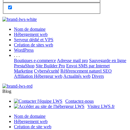
Nom de domaine
Hébergement web
Serveur dédié et VPS
Création de sites web
WordPress
. . .
Boutiques e-commerce
Adresse mail pro
Sauvegarde en ligne
PrestaShop
Site Builder Pro
Envoi SMS par Internet
Marketing
Cybersécurité
Référencement naturel SEO
Affiliation Hébergeur web
Actualités web
Divers
Blog
Contactez-nous
Visitez LWS.fr
Nom de domaine
Hébergement web
Création de site web