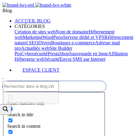
Blog
ACCUEIL BLOG
CATÉGORIES
Création de sites web
Nom de domaine
Hébergement
web
Marketing
WordPress
Serveur dédié et VPS
Référencement
naturel SEO
Divers
Boutiques e-commerce
Adresse mail
pro
Actualités web
Site Builder
Pro
Cybersécurité
PrestaShop
Sauvegarde en ligne
Affiliation
Hébergeur web
Sécurité
Envoi SMS par Internet
ESPACE CLIENT
Exact matches only
Search in title
Search in content