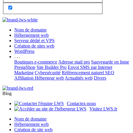
Nom de domaine
Hébergement web
Serveur dédié et VPS
Création de sites web
WordPress
. . .
Boutiques e-commerce
Adresse mail pro
Sauvegarde en ligne
PrestaShop
Site Builder Pro
Envoi SMS par Internet
Marketing
Cybersécurité
Référencement naturel SEO
Affiliation Hébergeur web
Actualités web
Divers
Blog
Contactez-nous
Visitez LWS.fr
Nom de domaine
Hébergement web
Création de site web