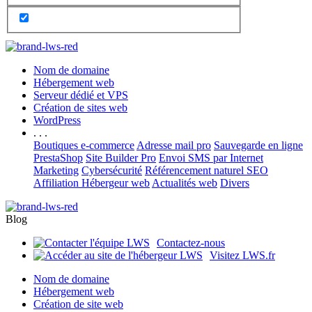
Nom de domaine
Hébergement web
Serveur dédié et VPS
Création de sites web
WordPress
. . .
Boutiques e-commerce
Adresse mail pro
Sauvegarde en ligne
PrestaShop
Site Builder Pro
Envoi SMS par Internet
Marketing
Cybersécurité
Référencement naturel SEO
Affiliation Hébergeur web
Actualités web
Divers
Blog
Contactez-nous
Visitez LWS.fr
Nom de domaine
Hébergement web
Création de site web