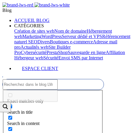
Blog
ACCUEIL BLOG
CATÉGORIES
Création de sites web
Nom de domaine
Hébergement
web
Marketing
WordPress
Serveur dédié et VPS
Référencement
naturel SEO
Divers
Boutiques e-commerce
Adresse mail
pro
Actualités web
Site Builder
Pro
Cybersécurité
PrestaShop
Sauvegarde en ligne
Affiliation
Hébergeur web
Sécurité
Envoi SMS par Internet
ESPACE CLIENT
Exact matches only
Search in title
Search in content