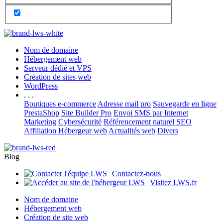
Nom de domaine
Hébergement web
Serveur dédié et VPS
Création de sites web
WordPress
. . .
Boutiques e-commerce
Adresse mail pro
Sauvegarde en ligne
PrestaShop
Site Builder Pro
Envoi SMS par Internet
Marketing
Cybersécurité
Référencement naturel SEO
Affiliation Hébergeur web
Actualités web
Divers
Blog
Contactez-nous
Visitez LWS.fr
Nom de domaine
Hébergement web
Création de site web