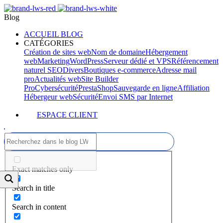
Blog
ACCUEIL BLOG
CATÉGORIES
Création de sites web
Nom de domaine
Hébergement
web
Marketing
WordPress
Serveur dédié et VPS
Référencement
naturel SEO
Divers
Boutiques e-commerce
Adresse mail
pro
Actualités web
Site Builder
Pro
Cybersécurité
PrestaShop
Sauvegarde en ligne
Affiliation
Hébergeur web
Sécurité
Envoi SMS par Internet
ESPACE CLIENT
Exact matches only
Search in title
Search in content