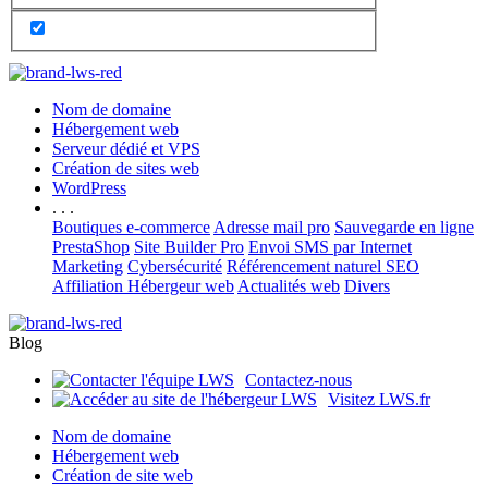
Nom de domaine
Hébergement web
Serveur dédié et VPS
Création de sites web
WordPress
. . .
Boutiques e-commerce
Adresse mail pro
Sauvegarde en ligne
PrestaShop
Site Builder Pro
Envoi SMS par Internet
Marketing
Cybersécurité
Référencement naturel SEO
Affiliation Hébergeur web
Actualités web
Divers
Blog
Contactez-nous
Visitez LWS.fr
Nom de domaine
Hébergement web
Création de site web