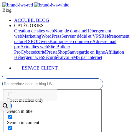
Blog
ACCUEIL BLOG
CATÉGORIES
Création de sites web
Nom de domaine
Hébergement
web
Marketing
WordPress
Serveur dédié et VPS
Référencement
naturel SEO
Divers
Boutiques e-commerce
Adresse mail
pro
Actualités web
Site Builder
Pro
Cybersécurité
PrestaShop
Sauvegarde en ligne
Affiliation
Hébergeur web
Sécurité
Envoi SMS par Internet
ESPACE CLIENT
Exact matches only
Search in title
Search in content