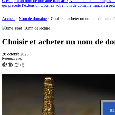
C’est quoi un nom de domaine français ?
Nom de domaine français – 
qui précède l’extension
Obtenez votre nom de domaine français à petit
Accueil
»
Nom de domaine
»
Choisir et acheter un nom de domaine fr
16mn de lecture
Choisir et acheter un nom de do
28 octobre 2025
Résumez avec: