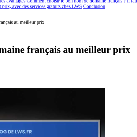
les avantages
Comment choisir le bon nom de domaine français ?
Il fa
 prix, avec des services gratuits chez LWS
Conclusion
ançais au meilleur prix
maine français au meilleur prix