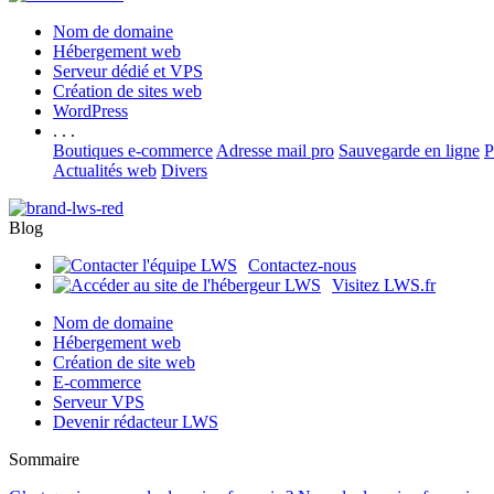
Nom de domaine
Hébergement web
Serveur dédié et VPS
Création de sites web
WordPress
. . .
Boutiques e-commerce
Adresse mail pro
Sauvegarde en ligne
P
Actualités web
Divers
Blog
Contactez-nous
Visitez LWS.fr
Nom de domaine
Hébergement web
Création de site web
E-commerce
Serveur VPS
Devenir rédacteur LWS
Sommaire