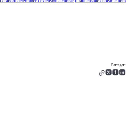
ut d’abord déterminer l’extension à choisir
Il faut ensuite choisir le nom
Partager: