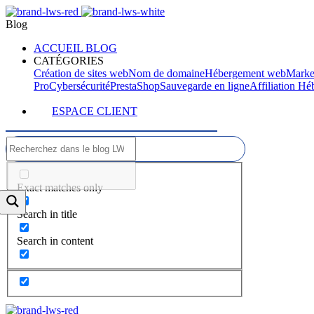
Blog
ACCUEIL BLOG
CATÉGORIES
Création de sites web
Nom de domaine
Hébergement web
Marke
Pro
Cybersécurité
PrestaShop
Sauvegarde en ligne
Affiliation H
ESPACE CLIENT
Exact matches only
Search in title
Search in content