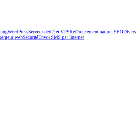
ting
WordPress
Serveur dédié et VPS
Référencement naturel SEO
Divers
ébergeur web
Sécurité
Envoi SMS par Internet