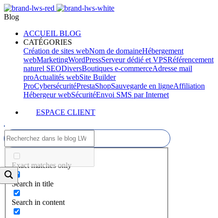
Blog
ACCUEIL BLOG
CATÉGORIES
Création de sites web
Nom de domaine
Hébergement
web
Marketing
WordPress
Serveur dédié et VPS
Référencement
naturel SEO
Divers
Boutiques e-commerce
Adresse mail
pro
Actualités web
Site Builder
Pro
Cybersécurité
PrestaShop
Sauvegarde en ligne
Affiliation
Hébergeur web
Sécurité
Envoi SMS par Internet
ESPACE CLIENT
Exact matches only
Search in title
Search in content