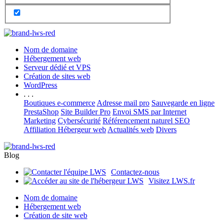
Nom de domaine
Hébergement web
Serveur dédié et VPS
Création de sites web
WordPress
. . .
Boutiques e-commerce
Adresse mail pro
Sauvegarde en ligne
PrestaShop
Site Builder Pro
Envoi SMS par Internet
Marketing
Cybersécurité
Référencement naturel SEO
Affiliation Hébergeur web
Actualités web
Divers
Blog
Contactez-nous
Visitez LWS.fr
Nom de domaine
Hébergement web
Création de site web