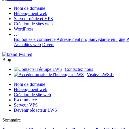
Nom de domaine
Hébergement web
Serveur dédié et VPS
Création de sites web
WordPress
. . .
Boutiques e-commerce
Adresse mail pro
Sauvegarde en ligne
P
Actualités web
Divers
Blog
Contactez-nous
Visitez LWS.fr
Nom de domaine
Hébergement web
Création de site web
E-commerce
Serveur VPS
Devenir rédacteur LWS
Sommaire