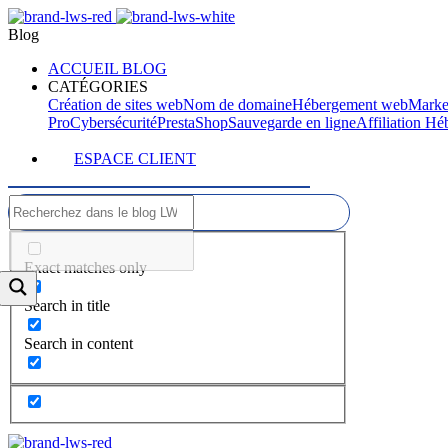
Blog
ACCUEIL BLOG
CATÉGORIES
Création de sites web
Nom de domaine
Hébergement web
Marke
Pro
Cybersécurité
PrestaShop
Sauvegarde en ligne
Affiliation H
ESPACE CLIENT
Exact matches only
Search in title
Search in content