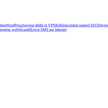
ting
WordPress
Serveur dédié et VPS
Référencement naturel SEO
Divers
ébergeur web
Sécurité
Envoi SMS par Internet