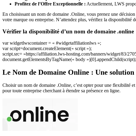
Profitez de l’Offre Exceptionnelle :
Actuellement, LWS propo
En choisissant un nom de domaine .Online, vous prenez une décision st
votre marque ou entreprise. N’attendez plus, vérifiez la disponibilité
Vérifier la disponibilité d’un nom de domaine .online
var widgetlwscontainer = « #widgetaffiliationlws »;
var script=document.createElement(« script »);
script.src= »https://affiliation.lws-hosting.com/banners/widget/83/27
document.getElementsByTagName(« body »)[0].appendChild(script)
Le Nom de Domaine Online : Une solution u
Choisir un nom de domaine .Online, c’est opter pour une flexibilité e
pour toute entreprise cherchant à étendre sa présence en ligne.