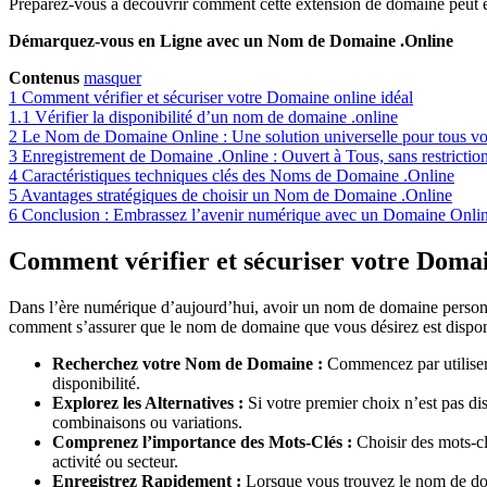
Préparez-vous à découvrir comment cette extension de domaine peut êt
Démarquez-vous en Ligne avec un Nom de Domaine .Online
Contenus
masquer
1
Comment vérifier et sécuriser votre Domaine online idéal
1.1
Vérifier la disponibilité d’un nom de domaine .online
2
Le Nom de Domaine Online : Une solution universelle pour tous v
3
Enregistrement de Domaine .Online : Ouvert à Tous, sans restrictio
4
Caractéristiques techniques clés des Noms de Domaine .Online
5
Avantages stratégiques de choisir un Nom de Domaine .Online
6
Conclusion : Embrassez l’avenir numérique avec un Domaine Onli
Comment vérifier et sécuriser votre Domai
Dans l’ère numérique d’aujourd’hui, avoir un nom de domaine personna
comment s’assurer que le nom de domaine que vous désirez est dispon
Recherchez votre Nom de Domaine :
Commencez par utiliser 
disponibilité.
Explorez les Alternatives :
Si votre premier choix n’est pas dis
combinaisons ou variations.
Comprenez l’importance des Mots-Clés :
Choisir des mots-cl
activité ou secteur.
Enregistrez Rapidement :
Lorsque vous trouvez le nom de doma