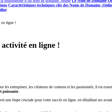
 la disponibilité d’un nom de domaine .online
Le Nom de Domaine Onli
tions
Caractéristiques techniques clés des Noms de Domaine .Onlin
line
 en ligne !
ctivité en ligne !
r les entreprises, les créateurs de contenu et les passionnés, il est esse
t puissante
.
t une étape cruciale pour votre succès en ligne, en détaillant ses avant