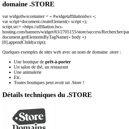
domaine .STORE
var widgetlwscontainer = « #widgetaffiliationlws »;
var script=document.createElement(« script »);
script.src= »https://affiliation.lws-
hosting.com/banners/widget/83/2705155/store/success/Rechercher/par
document.getElementsByTagName(« body »)
[0].appendChild(script);
Quelques exemples de sites web avec un nom de domaine .store :
Une boutique de
prêt-à-porter
Un salon de thè, un restaurant
Une animalerie
Etc.
Toutes boutiques peut avoir un .Store !
Détails techniques du .STORE