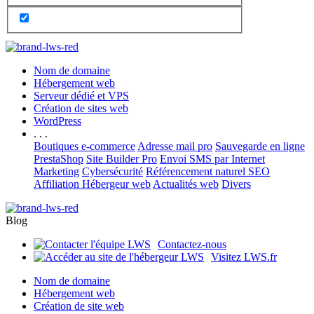
Nom de domaine
Hébergement web
Serveur dédié et VPS
Création de sites web
WordPress
. . .
Boutiques e-commerce
Adresse mail pro
Sauvegarde en ligne
PrestaShop
Site Builder Pro
Envoi SMS par Internet
Marketing
Cybersécurité
Référencement naturel SEO
Affiliation Hébergeur web
Actualités web
Divers
Blog
Contactez-nous
Visitez LWS.fr
Nom de domaine
Hébergement web
Création de site web