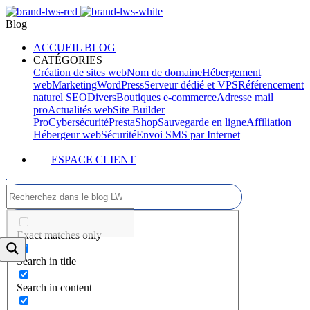
Blog
ACCUEIL BLOG
CATÉGORIES
Création de sites web
Nom de domaine
Hébergement
web
Marketing
WordPress
Serveur dédié et VPS
Référencement
naturel SEO
Divers
Boutiques e-commerce
Adresse mail
pro
Actualités web
Site Builder
Pro
Cybersécurité
PrestaShop
Sauvegarde en ligne
Affiliation
Hébergeur web
Sécurité
Envoi SMS par Internet
ESPACE CLIENT
Exact matches only
Search in title
Search in content