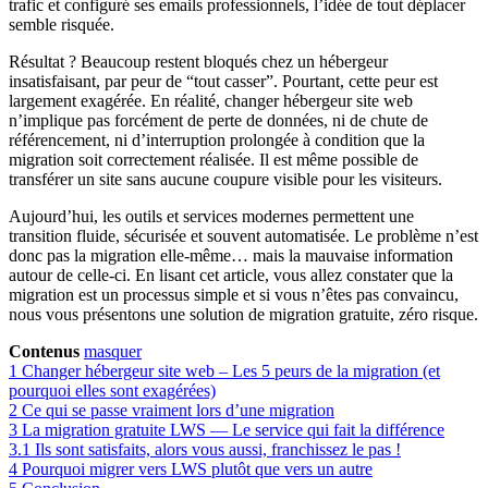
trafic et configuré ses emails professionnels, l’idée de tout déplacer
semble risquée.
Résultat ? Beaucoup restent bloqués chez un hébergeur
insatisfaisant, par peur de “tout casser”. Pourtant, cette peur est
largement exagérée. En réalité, changer hébergeur site web
n’implique pas forcément de perte de données, ni de chute de
référencement, ni d’interruption prolongée à condition que la
migration soit correctement réalisée. Il est même possible de
transférer un site sans aucune coupure visible pour les visiteurs.
Aujourd’hui, les outils et services modernes permettent une
transition fluide, sécurisée et souvent automatisée. Le problème n’est
donc pas la migration elle-même… mais la mauvaise information
autour de celle-ci. En lisant cet article, vous allez constater que la
migration est un processus simple et si vous n’êtes pas convaincu,
nous vous présentons une solution de migration gratuite, zéro risque.
Contenus
masquer
1
Changer hébergeur site web – Les 5 peurs de la migration (et
pourquoi elles sont exagérées)
2
Ce qui se passe vraiment lors d’une migration
3
La migration gratuite LWS — Le service qui fait la différence
3.1
Ils sont satisfaits, alors vous aussi, franchissez le pas !
4
Pourquoi migrer vers LWS plutôt que vers un autre