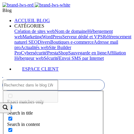
Blog
ACCUEIL BLOG
CATÉGORIES
Création de sites web
Nom de domaine
Hébergement
web
Marketing
WordPress
Serveur dédié et VPS
Référencement
naturel SEO
Divers
Boutiques e-commerce
Adresse mail
pro
Actualités web
Site Builder
Pro
Cybersécurité
PrestaShop
Sauvegarde en ligne
Affiliation
Hébergeur web
Sécurité
Envoi SMS par Internet
ESPACE CLIENT
Exact matches only
Search in title
Search in content