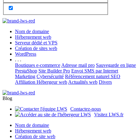
Nom de domaine
Hébergement web
Serveur dédié et VPS
Création de sites web
WordPress
. . .
Boutiques e-commerce
Adresse mail pro
Sauvegarde en ligne
PrestaShop
Site Builder Pro
Envoi SMS par Internet
Marketing
Cybersécurité
Référencement naturel SEO
Affiliation Hébergeur web
Actualités web
Divers
Blog
Contactez-nous
Visitez LWS.fr
Nom de domaine
Hébergement web
Création de site web