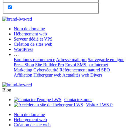
Nom de domaine
Hébergement web
Serveur dédié et VPS
Création de sites web
WordPress
. . .
Boutiques e-commerce
Adresse mail pro
Sauvegarde en ligne
PrestaShop
Site Builder Pro
Envoi SMS par Internet
Marketing
Cybersécurité
Référencement naturel SEO
Affiliation Hébergeur web
Actualités web
Divers
Blog
Contactez-nous
Visitez LWS.fr
Nom de domaine
Hébergement web
Création de site web