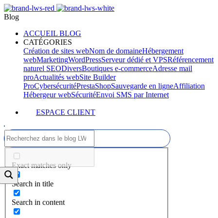
Blog
ACCUEIL BLOG
CATÉGORIES
Création de sites web
Nom de domaine
Hébergement
web
Marketing
WordPress
Serveur dédié et VPS
Référencement
naturel SEO
Divers
Boutiques e-commerce
Adresse mail
pro
Actualités web
Site Builder
Pro
Cybersécurité
PrestaShop
Sauvegarde en ligne
Affiliation
Hébergeur web
Sécurité
Envoi SMS par Internet
ESPACE CLIENT
Exact matches only
Search in title
Search in content