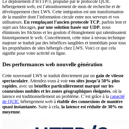
Le déploiement d’HTTP/3, propulsé par le protocole QUIC
hébergement web, est l’aboutissement de mois de recherche et de
développement chez LWS. Cette intégration est une transformation
de la manière dont l’information circule entre nos serveurs et vos
utilisateurs.
En remplaçant l’ancien protocole TCP
, parfois lent et
sujet aux blocages,
par une solution basée sur UDP
, nous
éliminons les frictions et les goulots d’étranglement qui ralentissaient
historiquement le web. Concrètement, cette mise à niveau technique
majeure se traduit par des bénéfices tangibles et immédiats pour tous
les propriétaires de sites hébergés chez LWS. Voici ce que cela
signifie pour votre activité en ligne.
Des performances web nouvelle génération
Cette nouveauté LWS se traduit directement par un
gain de vitesse
spectaculaire
. Attendez-vous à voir
vos sites jusqu’à 50% plus
rapides
, avec un
bénéfice particulièrement marqué sur les
connexions mobiles et les zones géographiques éloignées
, où la
latence est traditionnellement un problème. C’est grâce à la
capacité
de QUIC
hébergement web à
établir des connexions de manière
quasi instantanée.
Suite à cela,
la latence est réduite de 30% en
moyenne
.