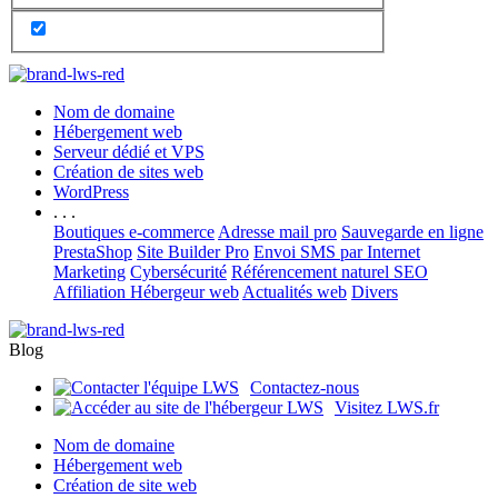
Nom de domaine
Hébergement web
Serveur dédié et VPS
Création de sites web
WordPress
. . .
Boutiques e-commerce
Adresse mail pro
Sauvegarde en ligne
PrestaShop
Site Builder Pro
Envoi SMS par Internet
Marketing
Cybersécurité
Référencement naturel SEO
Affiliation Hébergeur web
Actualités web
Divers
Blog
Contactez-nous
Visitez LWS.fr
Nom de domaine
Hébergement web
Création de site web