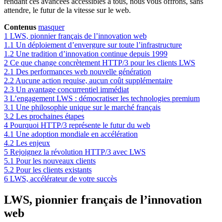
rendant ces avancées accessibles à tous, nous vous offrons, sans
attendre, le futur de la vitesse sur le web.
Contenus
masquer
1
LWS, pionnier français de l’innovation web
1.1
Un déploiement d’envergure sur toute l’infrastructure
1.2
Une tradition d’innovation continue depuis 1999
2
Ce que change concrètement HTTP/3 pour les clients LWS
2.1
Des performances web nouvelle génération
2.2
Aucune action requise, aucun coût supplémentaire
2.3
Un avantage concurrentiel immédiat
3
L’engagement LWS : démocratiser les technologies premium
3.1
Une philosophie unique sur le marché français
3.2
Les prochaines étapes
4
Pourquoi HTTP/3 représente le futur du web
4.1
Une adoption mondiale en accélération
4.2
Les enjeux
5
Rejoignez la révolution HTTP/3 avec LWS
5.1
Pour les nouveaux clients
5.2
Pour les clients existants
6
LWS, accélérateur de votre succès
LWS, pionnier français de l’innovation
web