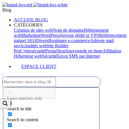
Blog
ACCUEIL BLOG
CATÉGORIES
Création de sites web
Nom de domaine
Hébergement
web
Marketing
WordPress
Serveur dédié et VPS
Référencement
naturel SEO
Divers
Boutiques e-commerce
Adresse mail
pro
Actualités web
Site Builder
Pro
Cybersécurité
PrestaShop
Sauvegarde en ligne
Affiliation
Hébergeur web
Sécurité
Envoi SMS par Internet
ESPACE CLIENT
Exact matches only
Search in title
Search in content