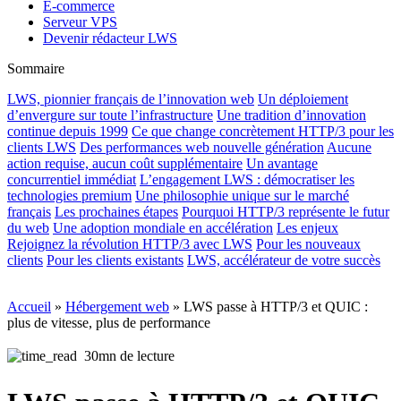
E-commerce
Serveur VPS
Devenir rédacteur LWS
Sommaire
LWS, pionnier français de l’innovation web
Un déploiement
d’envergure sur toute l’infrastructure
Une tradition d’innovation
continue depuis 1999
Ce que change concrètement HTTP/3 pour les
clients LWS
Des performances web nouvelle génération
Aucune
action requise, aucun coût supplémentaire
Un avantage
concurrentiel immédiat
L’engagement LWS : démocratiser les
technologies premium
Une philosophie unique sur le marché
français
Les prochaines étapes
Pourquoi HTTP/3 représente le futur
du web
Une adoption mondiale en accélération
Les enjeux
Rejoignez la révolution HTTP/3 avec LWS
Pour les nouveaux
clients
Pour les clients existants
LWS, accélérateur de votre succès
Accueil
»
Hébergement web
»
LWS passe à HTTP/3 et QUIC :
plus de vitesse, plus de performance
30mn de lecture