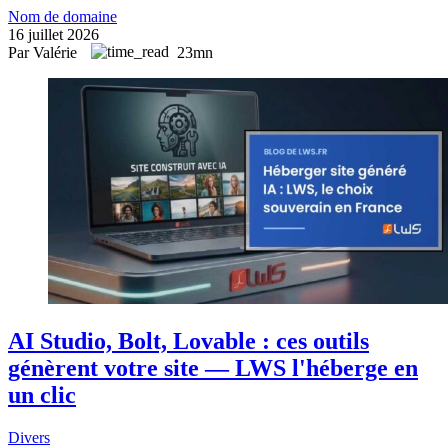
Nom de domaine
16 juillet 2026
Par Valérie
23mn
AI Studio, Bolt, Lovable : ces outils
génèrent votre site — LWS l'héberge en
un clic
Divers