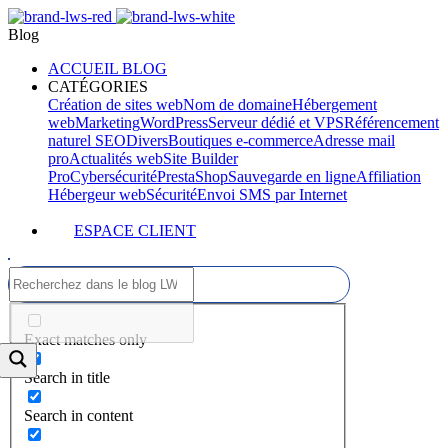
Blog
ACCUEIL BLOG
CATÉGORIES
Création de sites web
Nom de domaine
Hébergement
web
Marketing
WordPress
Serveur dédié et VPS
Référencement
naturel SEO
Divers
Boutiques e-commerce
Adresse mail
pro
Actualités web
Site Builder
Pro
Cybersécurité
PrestaShop
Sauvegarde en ligne
Affiliation
Hébergeur web
Sécurité
Envoi SMS par Internet
ESPACE CLIENT
Exact matches only
Search in title
Search in content