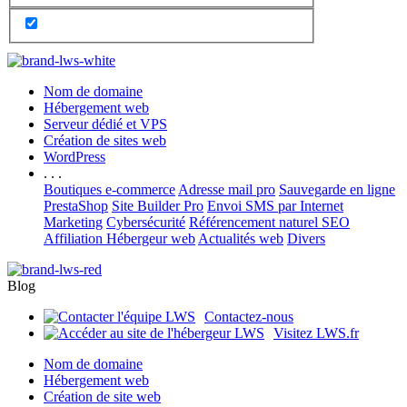
Nom de domaine
Hébergement web
Serveur dédié et VPS
Création de sites web
WordPress
. . .
Boutiques e-commerce
Adresse mail pro
Sauvegarde en ligne
PrestaShop
Site Builder Pro
Envoi SMS par Internet
Marketing
Cybersécurité
Référencement naturel SEO
Affiliation Hébergeur web
Actualités web
Divers
Blog
Contactez-nous
Visitez LWS.fr
Nom de domaine
Hébergement web
Création de site web