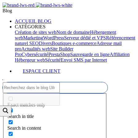
Blog
ACCUEIL BLOG
CATÉGORIES
Création de sites web
Nom de domaine
Hébergement
web
Marketing
WordPress
Serveur dédié et VPS
Référencement
naturel SEO
Divers
Boutiques e-commerce
Adresse mail
pro
Actualités web
Site Builder
Pro
Cybersécurité
PrestaShop
Sauvegarde en ligne
Affiliation
Hébergeur web
Sécurité
Envoi SMS par Internet
ESPACE CLIENT
Exact matches only
Search in title
Search in content