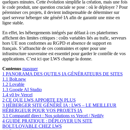
quelques minutes. Cette évolution simplifie la création, mais une fois
le code produit, une question cruciale se pose : où le déployer ? Pour
pérenniser ces projets, il devient indispensable de déterminer sur
quel serveur héberger site généré IA afin de garantir une mise en
ligne stable.
En effet, les hébergements intégrés par défaut à ces plateformes
affichent des limites critiques : coûts variables liés au trafic, serveurs
hors UE non conformes au RGPD et absence de support en
français. S’affranchir de ces contraintes et opter pour une
infrastructure souveraine est essentiel pour garder le contrôle de vos
applications. C’est ici que LWS change la donne.
Contenus
masquer
1
PANORAMA DES OUTILS IA GÉNÉRATEURS DE SITES
1.1
Bolt.new
1.2
Lovable
1.3
Google AI Studio
1.4
v0 by Vercel
2
CE QUE LWS APPORTE EN PLUS
3
HÉBERGER SITE GÉNÉRÉ IA : LWS – LE MEILLEUR
HÉBERGEUR POUR VOS PROJETS IA
3.1
Comparatif direct : Nos solutions vs Vercel / Netlify
4
GUIDE PRATIQUE : DÉPLOYER UN SITE
BOLT/LOVABLE CHEZ LWS