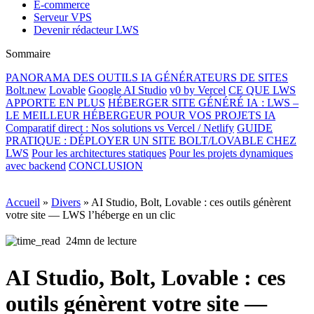
E-commerce
Serveur VPS
Devenir rédacteur LWS
Sommaire
PANORAMA DES OUTILS IA GÉNÉRATEURS DE SITES
Bolt.new
Lovable
Google AI Studio
v0 by Vercel
CE QUE LWS
APPORTE EN PLUS
HÉBERGER SITE GÉNÉRÉ IA : LWS –
LE MEILLEUR HÉBERGEUR POUR VOS PROJETS IA
Comparatif direct : Nos solutions vs Vercel / Netlify
GUIDE
PRATIQUE : DÉPLOYER UN SITE BOLT/LOVABLE CHEZ
LWS
Pour les architectures statiques
Pour les projets dynamiques
avec backend
CONCLUSION
Accueil
»
Divers
»
AI Studio, Bolt, Lovable : ces outils génèrent
votre site — LWS l’héberge en un clic
24mn de lecture
AI Studio, Bolt, Lovable : ces
outils génèrent votre site —