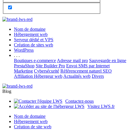
Nom de domaine
Hébergement web
Serveur dédié et VPS
Création de sites web
WordPress
. . .
Boutiques e-commerce
Adresse mail pro
Sauvegarde en ligne
PrestaShop
Site Builder Pro
Envoi SMS par Internet
Marketing
Cybersécurité
Référencement naturel SEO
Affiliation Hébergeur web
Actualités web
Divers
Blog
Contactez-nous
Visitez LWS.fr
Nom de domaine
Hébergement web
Création de site web