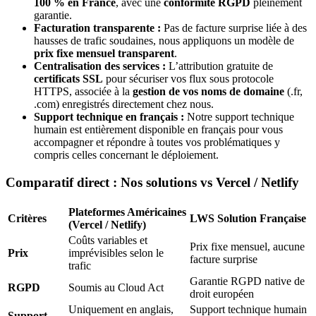
100 % en France
, avec une
conformité RGPD
pleinement
garantie.
Facturation transparente :
Pas de facture surprise liée à des
hausses de trafic soudaines, nous appliquons un modèle de
prix fixe mensuel transparent
.
Centralisation des services :
L’attribution gratuite de
certificats SSL
pour sécuriser vos flux sous protocole
HTTPS, associée à la
gestion de vos noms de domaine
(.fr,
.com) enregistrés directement chez nous.
Support technique en français :
Notre support technique
humain est entièrement disponible en français pour vous
accompagner et répondre à toutes vos problématiques y
compris celles concernant le déploiement.
Comparatif direct : Nos solutions vs Vercel / Netlify
Plateformes Américaines
Critères
LWS Solution Française
(Vercel / Netlify)
Coûts variables et
Prix fixe mensuel, aucune
Prix
imprévisibles selon le
facture surprise
trafic
Garantie RGPD native de
RGPD
Soumis au Cloud Act
droit européen
Uniquement en anglais,
Support technique humain
Support