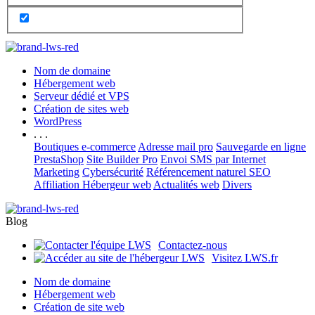
Nom de domaine
Hébergement web
Serveur dédié et VPS
Création de sites web
WordPress
. . .
Boutiques e-commerce
Adresse mail pro
Sauvegarde en ligne
PrestaShop
Site Builder Pro
Envoi SMS par Internet
Marketing
Cybersécurité
Référencement naturel SEO
Affiliation Hébergeur web
Actualités web
Divers
Blog
Contactez-nous
Visitez LWS.fr
Nom de domaine
Hébergement web
Création de site web