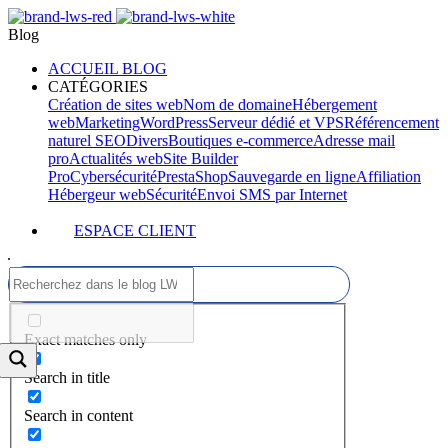
Blog
ACCUEIL BLOG
CATÉGORIES
Création de sites web
Nom de domaine
Hébergement
web
Marketing
WordPress
Serveur dédié et VPS
Référencement
naturel SEO
Divers
Boutiques e-commerce
Adresse mail
pro
Actualités web
Site Builder
Pro
Cybersécurité
PrestaShop
Sauvegarde en ligne
Affiliation
Hébergeur web
Sécurité
Envoi SMS par Internet
ESPACE CLIENT
Exact matches only
Search in title
Search in content