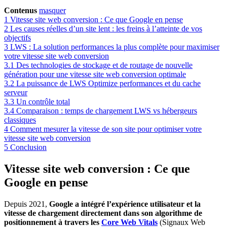
Contenus
masquer
1
Vitesse site web conversion : Ce que Google en pense
2
Les causes réelles d’un site lent : les freins à l’atteinte de vos
objectifs
3
LWS : La solution performances la plus complète pour maximiser
votre vitesse site web conversion
3.1
Des technologies de stockage et de routage de nouvelle
génération pour une vitesse site web conversion optimale
3.2
La puissance de LWS Optimize performances et du cache
serveur
3.3
Un contrôle total
3.4
Comparaison : temps de chargement LWS vs hébergeurs
classiques
4
Comment mesurer la vitesse de son site pour optimiser votre
vitesse site web conversion
5
Conclusion
Vitesse site web conversion : Ce que
Google en pense
Depuis 2021,
Google a intégré l’expérience utilisateur et la
vitesse de chargement directement dans son algorithme de
positionnement à travers les
Core Web Vitals
(Signaux Web