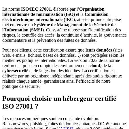
La norme
ISO/IEC 27001
, élaborée par l’
Organisation
internationale de normalisation (ISO)
et la
Commission
électrotechnique internationale (IEC)
, atteste qu’une entreprise
met en œuvre un
Système de Management de la Sécurité de
l’Information (SMSI)
. Ce système repose sur l’identification des
risques, le contrôle des accès, la continuité d’activité, la gouvernance
documentaire et la prévention des fuites de données.
Pour nos clients, cette certification assure que
leurs données
(sites
web, e-mails, fichiers, bases de données…) sont protégées selon les
meilleures pratiques internationales. La version 2022 de la norme
renforce la prise en compte des environnements
cloud
, de la
cybersécurité
et de la gestion des identités. La certification est
délivrée par un organisme indépendant, après des audits rigoureux
réalisés chaque année, garantissant ainsi l’efficacité de notre
politique de sécurité.
Pourquoi choisir un hébergeur certifié
ISO 27001 ?
Les menaces numériques sont en constante évolution.
Ransomwares, phishing, fuites de données, attaques DDoS : aucune
entreprise n’est à l’abri. Selon l’
ANSSI
, plus de 2 000 incidents de