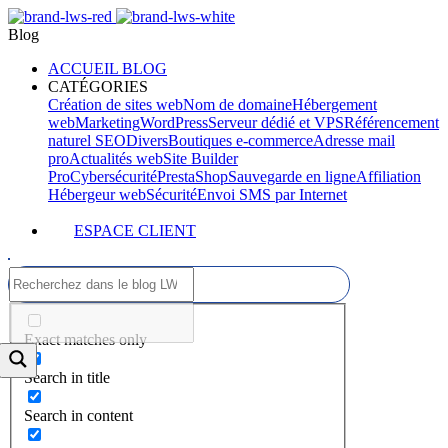
Blog
ACCUEIL BLOG
CATÉGORIES
Création de sites web
Nom de domaine
Hébergement
web
Marketing
WordPress
Serveur dédié et VPS
Référencement
naturel SEO
Divers
Boutiques e-commerce
Adresse mail
pro
Actualités web
Site Builder
Pro
Cybersécurité
PrestaShop
Sauvegarde en ligne
Affiliation
Hébergeur web
Sécurité
Envoi SMS par Internet
ESPACE CLIENT
Exact matches only
Search in title
Search in content