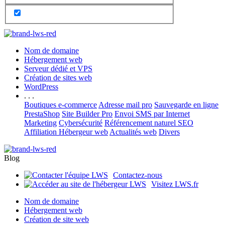
Nom de domaine
Hébergement web
Serveur dédié et VPS
Création de sites web
WordPress
. . .
Boutiques e-commerce
Adresse mail pro
Sauvegarde en ligne
PrestaShop
Site Builder Pro
Envoi SMS par Internet
Marketing
Cybersécurité
Référencement naturel SEO
Affiliation Hébergeur web
Actualités web
Divers
Blog
Contactez-nous
Visitez LWS.fr
Nom de domaine
Hébergement web
Création de site web