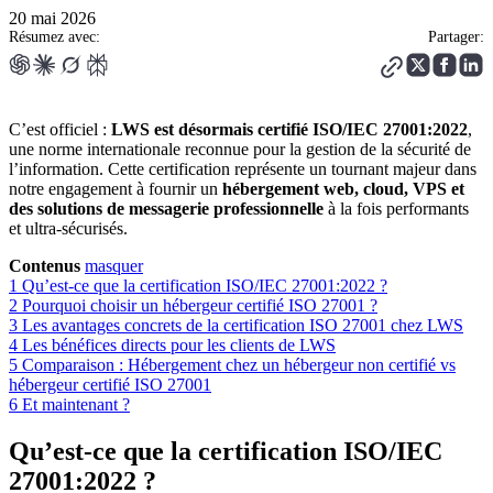
20 mai 2026
Résumez avec:
Partager:
C’est officiel :
LWS est désormais certifié ISO/IEC 27001:2022
,
une norme internationale reconnue pour la gestion de la sécurité de
l’information. Cette certification représente un tournant majeur dans
notre engagement à fournir un
hébergement web, cloud, VPS et
des solutions de messagerie professionnelle
à la fois performants
et ultra-sécurisés.
Contenus
masquer
1
Qu’est-ce que la certification ISO/IEC 27001:2022 ?
2
Pourquoi choisir un hébergeur certifié ISO 27001 ?
3
Les avantages concrets de la certification ISO 27001 chez LWS
4
Les bénéfices directs pour les clients de LWS
5
Comparaison : Hébergement chez un hébergeur non certifié vs
hébergeur certifié ISO 27001
6
Et maintenant ?
Qu’est-ce que la certification ISO/IEC
27001:2022 ?