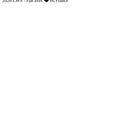
2026 LWS - Fait avec ❤️ en France