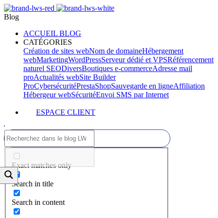
Blog
ACCUEIL BLOG
CATÉGORIES
Création de sites web
Nom de domaine
Hébergement
web
Marketing
WordPress
Serveur dédié et VPS
Référencement
naturel SEO
Divers
Boutiques e-commerce
Adresse mail
pro
Actualités web
Site Builder
Pro
Cybersécurité
PrestaShop
Sauvegarde en ligne
Affiliation
Hébergeur web
Sécurité
Envoi SMS par Internet
ESPACE CLIENT
Exact matches only
Search in title
Search in content