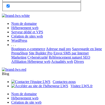
Nom de domaine
Hébergement web
Serveur dédié et VPS
Création de sites web
WordPress
. . .
Boutiques e-commerce
Adresse mail pro
Sauvegarde en ligne
PrestaShop
Site Builder Pro
Envoi SMS par Internet
Marketing
Cybersécurité
Référencement naturel SEO
Affiliation Hébergeur web
Actualités web
Divers
Blog
Contactez-nous
Visitez LWS.fr
Nom de domaine
Hébergement web
Création de site web