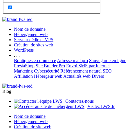
Nom de domaine
Hébergement web
Serveur dédié et VPS
Création de sites web
WordPress
. . .
Boutiques e-commerce
Adresse mail pro
Sauvegarde en ligne
PrestaShop
Site Builder Pro
Envoi SMS par Internet
Marketing
Cybersécurité
Référencement naturel SEO
Affiliation Hébergeur web
Actualités web
Divers
Blog
Contactez-nous
Visitez LWS.fr
Nom de domaine
Hébergement web
Création de site web