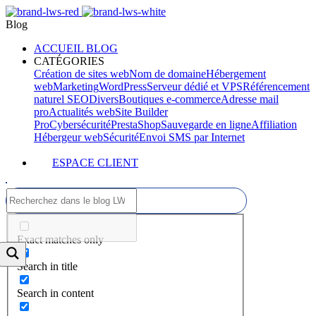
Blog
ACCUEIL BLOG
CATÉGORIES
Création de sites web
Nom de domaine
Hébergement
web
Marketing
WordPress
Serveur dédié et VPS
Référencement
naturel SEO
Divers
Boutiques e-commerce
Adresse mail
pro
Actualités web
Site Builder
Pro
Cybersécurité
PrestaShop
Sauvegarde en ligne
Affiliation
Hébergeur web
Sécurité
Envoi SMS par Internet
ESPACE CLIENT
Exact matches only
Search in title
Search in content