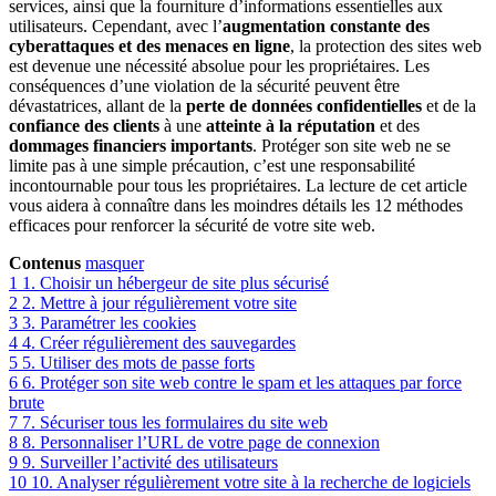
services, ainsi que la fourniture d’informations essentielles aux
utilisateurs. Cependant, avec l’
augmentation constante des
cyberattaques et des menaces en ligne
, la protection des sites web
est devenue une nécessité absolue pour les propriétaires. Les
conséquences d’une violation de la sécurité peuvent être
dévastatrices, allant de la
perte de données confidentielles
et de la
confiance des clients
à une
atteinte à la réputation
et des
dommages financiers importants
. Protéger son site web ne se
limite pas à une simple précaution, c’est une responsabilité
incontournable pour tous les propriétaires. La lecture de cet article
vous aidera à connaître dans les moindres détails les 12 méthodes
efficaces pour renforcer la sécurité de votre site web.
Contenus
masquer
1
1. Choisir un hébergeur de site plus sécurisé
2
2. Mettre à jour régulièrement votre site
3
3. Paramétrer les cookies
4
4. Créer régulièrement des sauvegardes
5
5. Utiliser des mots de passe forts
6
6. Protéger son site web contre le spam et les attaques par force
brute
7
7. Sécuriser tous les formulaires du site web
8
8. Personnaliser l’URL de votre page de connexion
9
9. Surveiller l’activité des utilisateurs
10
10. Analyser régulièrement votre site à la recherche de logiciels