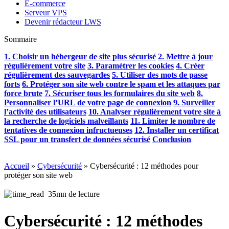
E-commerce
Serveur VPS
Devenir rédacteur LWS
Sommaire
1. Choisir un hébergeur de site plus sécurisé
2. Mettre à jour
régulièrement votre site
3. Paramétrer les cookies
4. Créer
régulièrement des sauvegardes
5. Utiliser des mots de passe
forts
6. Protéger son site web contre le spam et les attaques par
force brute
7. Sécuriser tous les formulaires du site web
8.
Personnaliser l’URL de votre page de connexion
9. Surveiller
l’activité des utilisateurs
10. Analyser régulièrement votre site à
la recherche de logiciels malveillants
11. Limiter le nombre de
tentatives de connexion infructueuses
12. Installer un certificat
SSL pour un transfert de données sécurisé
Conclusion
Accueil
»
Cybersécurité
»
Cybersécurité : 12 méthodes pour
protéger son site web
35mn de lecture
Cybersécurité : 12 méthodes