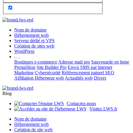
Nom de domaine
Hébergement web
Serveur dédié et VPS
Création de sites web
WordPress
. . .
Boutiques e-commerce
Adresse mail pro
Sauvegarde en ligne
PrestaShop
Site Builder Pro
Envoi SMS par Internet
Marketing
Cybersécurité
Référencement naturel SEO
Affiliation Hébergeur web
Actualités web
Divers
Blog
Contactez-nous
Visitez LWS.fr
Nom de domaine
Hébergement web
Création de site web