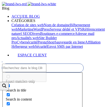
Blog
ACCUEIL BLOG
CATÉGORIES
Création de sites web
Nom de domaine
Hébergement
web
Marketing
WordPress
Serveur dédié et VPS
Référencement
naturel SEO
Divers
Boutiques e-commerce
Adresse mail
pro
Actualités web
Site Builder
Pro
Cybersécurité
PrestaShop
Sauvegarde en ligne
Affiliation
Hébergeur web
Sécurité
Envoi SMS par Internet
ESPACE CLIENT
Exact matches only
Search in title
Search in content