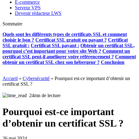
E-commerce
Serveur VPS
Devenir rédacteur LWS
Sommaire
Quels sont les différents types de certificats SSL et comment
choisir le bon ?
Certificat SSL gratuit ou payant ?
Certificat
SSL gratuit :
Certificat SSL payant :
Obtenir un certificat SSL,
pourquoi c’est important pour votre site Web ?
Comment un
certificat SSL peut-il améliorer votre référencement ?
Comment
obtenir un certificat SSL chez son hébergeur ?
Conclusion
Accueil
»
Cybersécurité
»
Pourquoi est-ce important d’obtenir un
certificat SSL ?
24mn de lecture
Pourquoi est-ce important
d’obtenir un certificat SSL ?
26 mai 2024