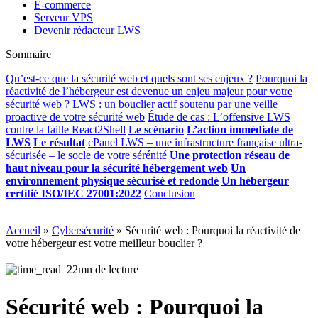
E-commerce
Serveur VPS
Devenir rédacteur LWS
Sommaire
Qu’est-ce que la sécurité web et quels sont ses enjeux ?
Pourquoi la
réactivité de l’hébergeur est devenue un enjeu majeur pour votre
sécurité web ?
LWS : un bouclier actif soutenu par une veille
proactive de votre sécurité web
Étude de cas : L’offensive LWS
contre la faille React2Shell
Le scénario
L’action immédiate de
LWS
Le résultat
cPanel LWS – une infrastructure française ultra-
sécurisée – le socle de votre sérénité
Une protection réseau de
haut niveau pour la sécurité hébergement web
Un
environnement physique sécurisé et
redondé
Un hébergeur
certifié ISO/IEC 27001:2022
Conclusion
Accueil
»
Cybersécurité
»
Sécurité web : Pourquoi la réactivité de
votre hébergeur est votre meilleur bouclier ?
22mn de lecture
Sécurité web : Pourquoi la