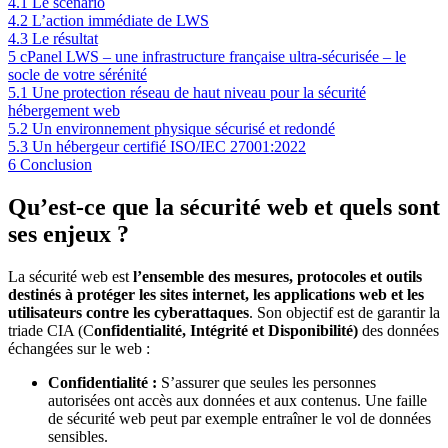
4.1
Le scénario
4.2
L’action immédiate de LWS
4.3
Le résultat
5
cPanel LWS – une infrastructure française ultra-sécurisée – le
socle de votre sérénité
5.1
Une protection réseau de haut niveau pour la sécurité
hébergement web
5.2
Un environnement physique sécurisé et redondé
5.3
Un hébergeur certifié ISO/IEC 27001:2022
6
Conclusion
Qu’est-ce que la sécurité web et quels sont
ses enjeux ?
La sécurité web est
l’ensemble des mesures, protocoles et outils
destinés à protéger les sites internet, les applications web et les
utilisateurs contre les cyberattaques
. Son objectif est de garantir la
triade CIA (C
onfidentialité, Intégrité et Disponibilité)
des données
échangées sur le web :
Confidentialité :
S’assurer que seules les personnes
autorisées ont accès aux données et aux contenus. Une faille
de sécurité web peut par exemple entraîner le vol de données
sensibles.