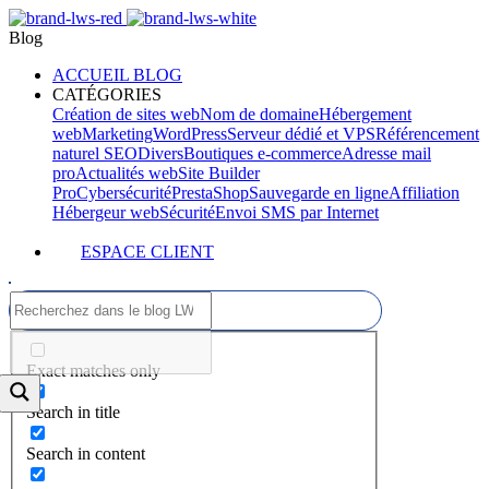
Blog
ACCUEIL BLOG
CATÉGORIES
Création de sites web
Nom de domaine
Hébergement
web
Marketing
WordPress
Serveur dédié et VPS
Référencement
naturel SEO
Divers
Boutiques e-commerce
Adresse mail
pro
Actualités web
Site Builder
Pro
Cybersécurité
PrestaShop
Sauvegarde en ligne
Affiliation
Hébergeur web
Sécurité
Envoi SMS par Internet
ESPACE CLIENT
Exact matches only
Search in title
Search in content