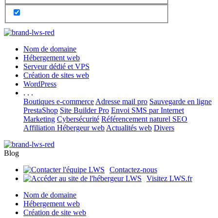
Nom de domaine
Hébergement web
Serveur dédié et VPS
Création de sites web
WordPress
. . .
Boutiques e-commerce
Adresse mail pro
Sauvegarde en ligne
PrestaShop
Site Builder Pro
Envoi SMS par Internet
Marketing
Cybersécurité
Référencement naturel SEO
Affiliation Hébergeur web
Actualités web
Divers
Blog
Contactez-nous
Visitez LWS.fr
Nom de domaine
Hébergement web
Création de site web