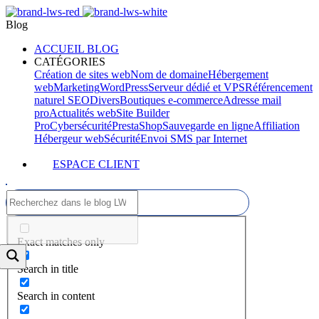
Blog
ACCUEIL BLOG
CATÉGORIES
Création de sites web
Nom de domaine
Hébergement
web
Marketing
WordPress
Serveur dédié et VPS
Référencement
naturel SEO
Divers
Boutiques e-commerce
Adresse mail
pro
Actualités web
Site Builder
Pro
Cybersécurité
PrestaShop
Sauvegarde en ligne
Affiliation
Hébergeur web
Sécurité
Envoi SMS par Internet
ESPACE CLIENT
Exact matches only
Search in title
Search in content