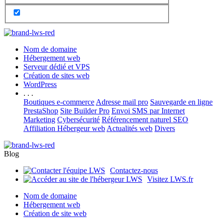
Nom de domaine
Hébergement web
Serveur dédié et VPS
Création de sites web
WordPress
. . .
Boutiques e-commerce
Adresse mail pro
Sauvegarde en ligne
PrestaShop
Site Builder Pro
Envoi SMS par Internet
Marketing
Cybersécurité
Référencement naturel SEO
Affiliation Hébergeur web
Actualités web
Divers
Blog
Contactez-nous
Visitez LWS.fr
Nom de domaine
Hébergement web
Création de site web