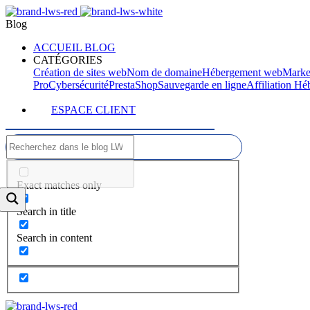
Blog
ACCUEIL BLOG
CATÉGORIES
Création de sites web
Nom de domaine
Hébergement web
Marke
Pro
Cybersécurité
PrestaShop
Sauvegarde en ligne
Affiliation H
ESPACE CLIENT
Exact matches only
Search in title
Search in content