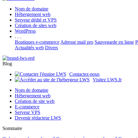
Nom de domaine
Hébergement web
Serveur dédié et VPS
Création de sites web
WordPress
. . .
Boutiques e-commerce
Adresse mail pro
Sauvegarde en ligne
P
Actualités web
Divers
Blog
Contactez-nous
Visitez LWS.fr
Nom de domaine
Hébergement web
Création de site web
E-commerce
Serveur VPS
Devenir rédacteur LWS
Sommaire