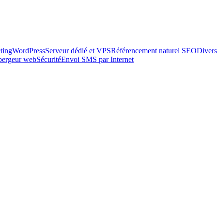
ting
WordPress
Serveur dédié et VPS
Référencement naturel SEO
Divers
ébergeur web
Sécurité
Envoi SMS par Internet