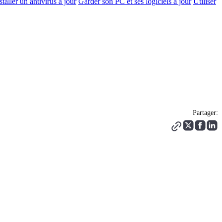
staller un antivirus à jour
Garder son PC et ses logiciels à jour
Utiliser
Partager: