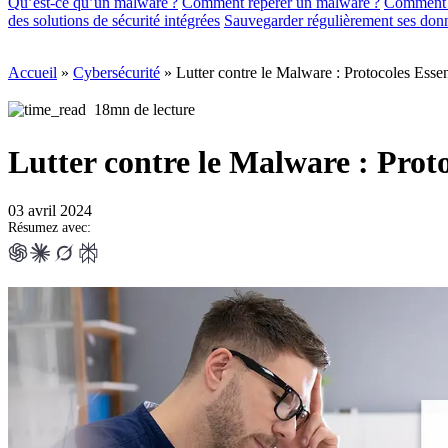
Qu’est-ce qu’un malware ?
Comment repérer un malware ?
Comment 
des solutions de sécurité intégrées
Sauvegarder régulièrement ses don
Accueil
»
Cybersécurité
»
Lutter contre le Malware : Protocoles Essen
18mn de lecture
Lutter contre le Malware : Proto
03 avril 2024
Résumez avec: