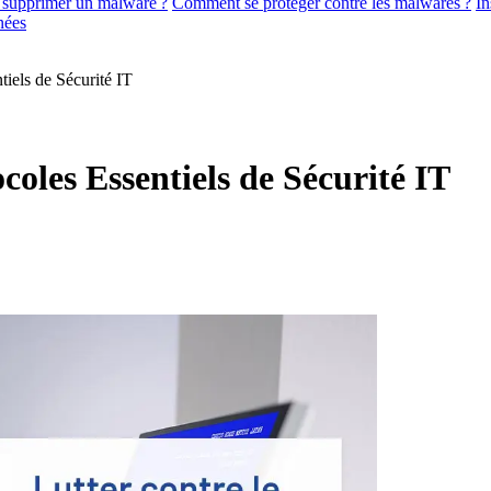
supprimer un malware ?
Comment se protéger contre les malwares ?
In
nées
tiels de Sécurité IT
coles Essentiels de Sécurité IT