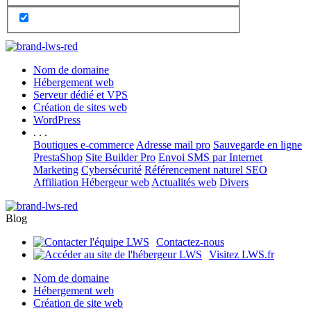
Nom de domaine
Hébergement web
Serveur dédié et VPS
Création de sites web
WordPress
. . .
Boutiques e-commerce
Adresse mail pro
Sauvegarde en ligne
PrestaShop
Site Builder Pro
Envoi SMS par Internet
Marketing
Cybersécurité
Référencement naturel SEO
Affiliation Hébergeur web
Actualités web
Divers
Blog
Contactez-nous
Visitez LWS.fr
Nom de domaine
Hébergement web
Création de site web