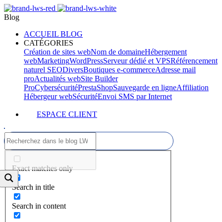
Blog
ACCUEIL BLOG
CATÉGORIES
Création de sites web
Nom de domaine
Hébergement
web
Marketing
WordPress
Serveur dédié et VPS
Référencement
naturel SEO
Divers
Boutiques e-commerce
Adresse mail
pro
Actualités web
Site Builder
Pro
Cybersécurité
PrestaShop
Sauvegarde en ligne
Affiliation
Hébergeur web
Sécurité
Envoi SMS par Internet
ESPACE CLIENT
Exact matches only
Search in title
Search in content