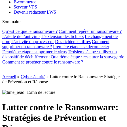
E-commerce
Serveur VPS
Devenir rédacteur LWS
Sommaire
Qu’est-ce que le ransomware ?
Comment repérer un ransomware ?
L’alerte de l’antivirus
L’extension des fichiers
Le changement de
nom
L’activité du processeur
Des fichiers chiffrés
Comment
supprimer un ransomware ?
Première étape : se déconnecter
Deuxième étape : supprimer le virus
Troisième étape : utiliser un
dispositif de déchiffrement
Quatrième étape : restaurer la sauvegarde
Comment se protéger contre le ransomware ?
Accueil
»
Cybersécurité
»
Lutter contre le Ransomware: Stratégies
de Prévention et Réponse
15mn de lecture
Lutter contre le Ransomware:
Stratégies de Prévention et