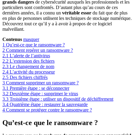
grands dangers
de cybersécurité auxquels les professionnels et les
particuliers sont confrontés. D’autant plus qu’au cours de ces
dernières années, il a connu un
véritable essor
du fait que de plus
en plus de personnes utilisent les techniques de stockage numérique.
Découvrez tout ce qu’il y a à avoir à propos de ce logiciel
malveillant.
Contenus
masquer
1
Qu’est-ce que le ransomware ?
2
Comment repérer un ransomware ?
2.1
L’alerte de l’antivirus
2.2
L’extension des fichiers
2.3
Le changement de nom
2.4
L’activité du processeur
2.5
Des fichiers chiffrés
3
Comment supprimer un ransomware ?
3.1
Première étape : se déconnecter
3.2
Deuxième étape : supprimer le virus
3.3
Troisième étape : utiliser un dispositif de déchiffrement
3.4
Quatrième étape : restaurer la sauvegarde
4
Comment se protéger contre le ransomware ?
Qu’est-ce que le ransomware ?