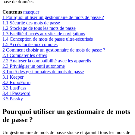
base de données.
Contenus
masquer
1
Pourquoi utiliser un gestionnaire de mots de passe ?
1.1
Sécurité des mots de passe
1.2
Stockage de tous les mots de passe
1.3
Facilité d’accès aux sites de navigations
1.4
Conception de mots de passe ultra-sécurisés
1.5
Accès facile aux comptes
2
Comment choisir un gestionnaire de mots de passe ?
2.1
Comparer les offres
2.2
Analyser la compatibilité avec les appareils
2.3
Privilégier un outil autonome
3
Top 5 des gestionnaires de mots de passe
3.1
Keeper
3.2
RoboForm
3.3
LastPass
3.4
1Password
3.5
Passky
Pourquoi utiliser un gestionnaire de mots
de passe ?
Un gestionnaire de mots de passe stocke et garantit tous les mots de