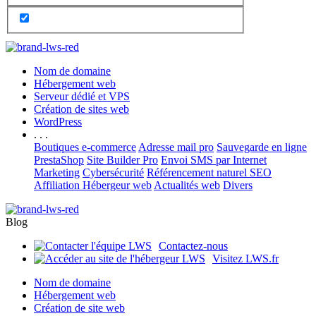
Nom de domaine
Hébergement web
Serveur dédié et VPS
Création de sites web
WordPress
. . .
Boutiques e-commerce
Adresse mail pro
Sauvegarde en ligne
PrestaShop
Site Builder Pro
Envoi SMS par Internet
Marketing
Cybersécurité
Référencement naturel SEO
Affiliation Hébergeur web
Actualités web
Divers
Blog
Contactez-nous
Visitez LWS.fr
Nom de domaine
Hébergement web
Création de site web