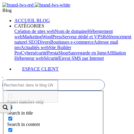
Blog
ACCUEIL BLOG
CATÉGORIES
Création de sites web
Nom de domaine
Hébergement
web
Marketing
WordPress
Serveur dédié et VPS
Référencement
naturel SEO
Divers
Boutiques e-commerce
Adresse mail
pro
Actualités web
Site Builder
Pro
Cybersécurité
PrestaShop
Sauvegarde en ligne
Affiliation
Hébergeur web
Sécurité
Envoi SMS par Internet
ESPACE CLIENT
Exact matches only
Search in title
Search in content