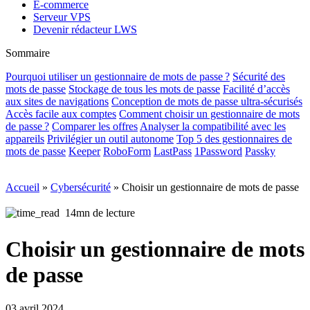
E-commerce
Serveur VPS
Devenir rédacteur LWS
Sommaire
Pourquoi utiliser un gestionnaire de mots de passe ?
Sécurité des
mots de passe
Stockage de tous les mots de passe
Facilité d’accès
aux sites de navigations
Conception de mots de passe ultra-sécurisés
Accès facile aux comptes
Comment choisir un gestionnaire de mots
de passe ?
Comparer les offres
Analyser la compatibilité avec les
appareils
Privilégier un outil autonome
Top 5 des gestionnaires de
mots de passe
Keeper
RoboForm
LastPass
1Password
Passky
Accueil
»
Cybersécurité
»
Choisir un gestionnaire de mots de passe
14mn de lecture
Choisir un gestionnaire de mots
de passe
03 avril 2024