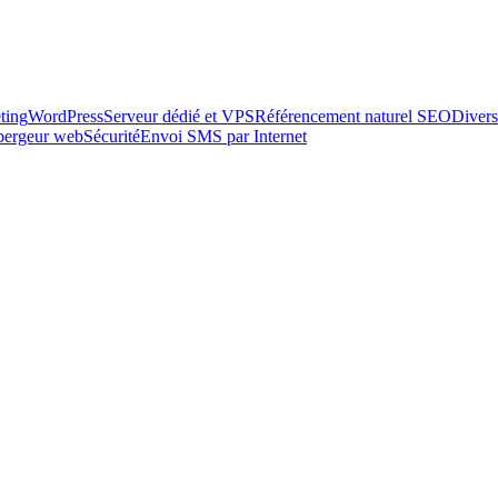
ting
WordPress
Serveur dédié et VPS
Référencement naturel SEO
Divers
ébergeur web
Sécurité
Envoi SMS par Internet