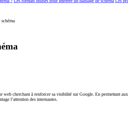
chéma ?
Les formats utilisés pour intégrer un balisage de schéma
Les pr
de schéma
chéma
te web cherchant à renforcer sa visibilité sur Google. En permettant a
antage l’attention des internautes.