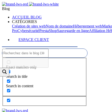
Blog
ACCUEIL BLOG
CATÉGORIES
Création de sites web
Nom de domaine
Hébergement web
Marke
Pro
Cybersécurité
PrestaShop
Sauvegarde en ligne
Affiliation H
ESPACE CLIENT
Exact matches only
Search in title
Search in content