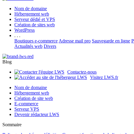
Nom de domaine
Hébergement web
Serveur dédié et VPS
Création de sites web
WordPress
. . .
Boutiques e-commerce
Adresse mail pro
Sauvegarde en ligne
P
Actualités web
Divers
Blog
Contactez-nous
Visitez LWS.fr
Nom de domaine
Hébergement web
Création de site web
E-commerce
Serveur VPS
Devenir rédacteur LWS
Sommaire