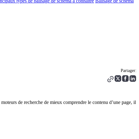
incipaux types de balisage de schéma à connaître
Balisage de schéma
Partager:
ux moteurs de recherche de mieux comprendre le contenu d’une page, il