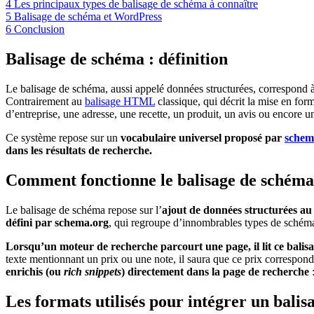
4
Les principaux types de balisage de schéma à connaître
5
Balisage de schéma et WordPress
6
Conclusion
Balisage de schéma : définition
Le balisage de schéma, aussi appelé données structurées, correspond
Contrairement au
balisage HTML
classique, qui décrit la mise en form
d’entreprise, une adresse, une recette, un produit, un avis ou encore 
Ce système repose sur un
vocabulaire universel proposé par
schem
dans les résultats de recherche.
Comment fonctionne le balisage de schéma
Le balisage de schéma repose sur l’
ajout de données structurées a
défini par schema.org
, qui regroupe d’innombrables types de schémas 
Lorsqu’un moteur de recherche parcourt une page, il lit ce balisa
texte mentionnant un prix ou une note, il saura que ce prix correspond 
enrichis (ou
rich snippets
) directement dans la page de recherche
Les formats utilisés pour intégrer un bali