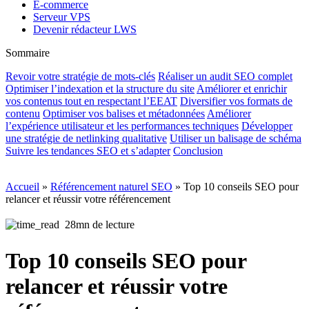
E-commerce
Serveur VPS
Devenir rédacteur LWS
Sommaire
Revoir votre stratégie de mots-clés
Réaliser un audit SEO complet
Optimiser l’indexation et la structure du site
Améliorer et enrichir
vos contenus tout en respectant l’EEAT
Diversifier vos formats de
contenu
Optimiser vos balises et métadonnées
Améliorer
l’expérience utilisateur et les performances techniques
Développer
une stratégie de netlinking qualitative
Utiliser un balisage de schéma
Suivre les tendances SEO et s’adapter
Conclusion
Accueil
»
Référencement naturel SEO
»
Top 10 conseils SEO pour
relancer et réussir votre référencement
28mn de lecture
Top 10 conseils SEO pour
relancer et réussir votre