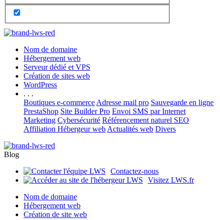
Nom de domaine
Hébergement web
Serveur dédié et VPS
Création de sites web
WordPress
. . .
Boutiques e-commerce
Adresse mail pro
Sauvegarde en ligne
PrestaShop
Site Builder Pro
Envoi SMS par Internet
Marketing
Cybersécurité
Référencement naturel SEO
Affiliation Hébergeur web
Actualités web
Divers
Blog
Contactez-nous
Visitez LWS.fr
Nom de domaine
Hébergement web
Création de site web