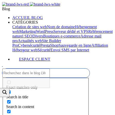
Blog
ACCUEIL BLOG
CATÉGORIES
Création de sites web
Nom de domaine
Hébergement
web
Marketing
WordPress
Serveur dédié et VPS
Référencement
naturel SEO
Divers
Boutiques e-commerce
Adresse mail
pro
Actualités web
Site Builder
Pro
Cybersécurité
PrestaShop
Sauvegarde en ligne
Affiliation
Hébergeur web
Sécurité
Envoi SMS par Internet
ESPACE CLIENT
Exact matches only
Search in title
Search in content